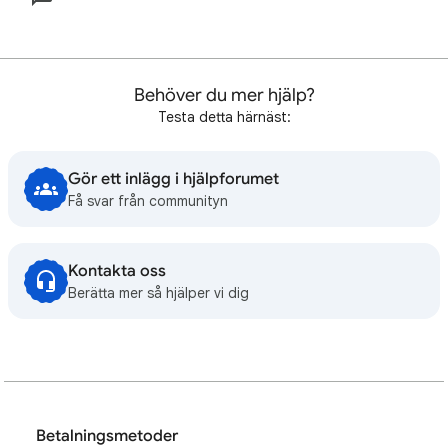
Behöver du mer hjälp?
Testa detta härnäst:
Gör ett inlägg i hjälpforumet
Få svar från communityn
Kontakta oss
Berätta mer så hjälper vi dig
Betalningsmetoder