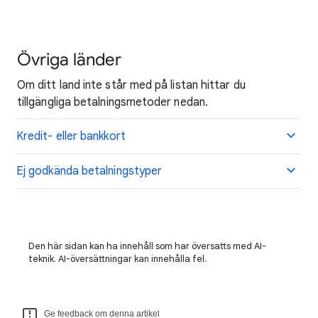
Övriga länder
Om ditt land inte står med på listan hittar du
tillgängliga betalningsmetoder nedan.
Kredit- eller bankkort
Ej godkända betalningstyper
Den här sidan kan ha innehåll som har översatts med AI-
teknik. AI-översättningar kan innehålla fel.
Ge feedback om denna artikel