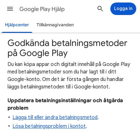
Google Play Hjälp
Logga in
Hjälpcenter
Tillkännagivanden
Godkända betalningsmetoder
på Google Play
Du kan köpa appar och digitalt innehåll på Google Play
med betalningsmetoder som du har lagt till i ditt
Google-konto. Om det är första gången du handlar
läggs betalningsmetoden till i Google-kontot.
Uppdatera betalningsinställningar och åtgärda
problem
Lägga till eller ändra betalningsmetod
.
Lösa betalningsproblem i kontot
.