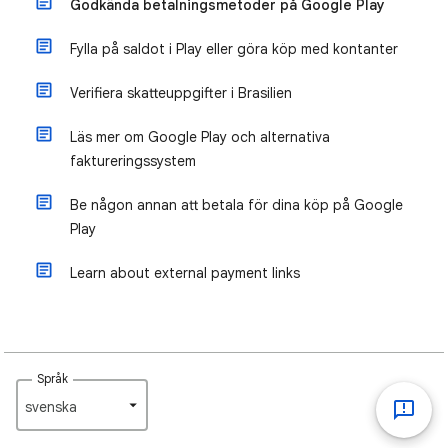
Godkända betalningsmetoder på Google Play
Fylla på saldot i Play eller göra köp med kontanter
Verifiera skatteuppgifter i Brasilien
Läs mer om Google Play och alternativa
faktureringssystem
Be någon annan att betala för dina köp på Google
Play
Learn about external payment links
Språk
svenska‎