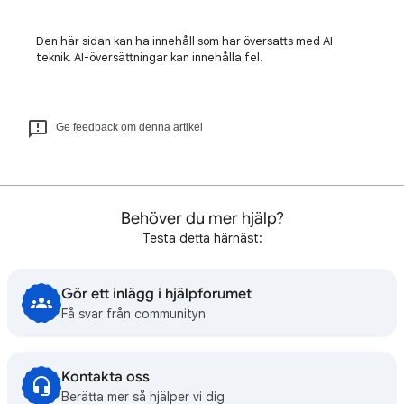
Den här sidan kan ha innehåll som har översatts med AI-
teknik. AI-översättningar kan innehålla fel.
Ge feedback om denna artikel
Behöver du mer hjälp?
Testa detta härnäst:
Gör ett inlägg i hjälpforumet
Få svar från communityn
Kontakta oss
Berätta mer så hjälper vi dig