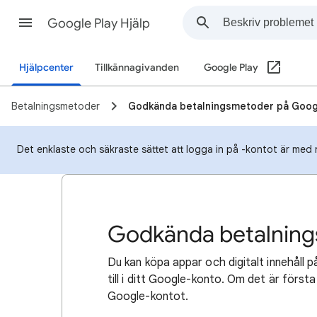
Google Play Hjälp
Hjälpcenter
Tillkännagivanden
Google Play
Betalningsmetoder
Godkända betalningsmetoder på Goog
Det enklaste och säkraste sättet att logga in på -kontot är med 
Godkända betalning
Du kan köpa appar och digitalt innehåll
till i ditt Google-konto. Om det är först
Google-kontot.