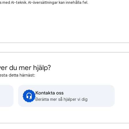
 med AI-teknik. AI-översättningar kan innehålla fel.
er du mer hjälp?
esta detta härnäst:
Kontakta oss
Berätta mer så hjälper vi dig