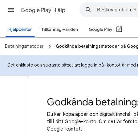
Google Play Hjälp
Hjälpcenter
Tillkännagivanden
Google Play
Betalningsmetoder
Godkända betalningsmetoder på Goog
Det enklaste och säkraste sättet att logga in på -kontot är med 
Godkända betalning
Du kan köpa appar och digitalt innehåll
till i ditt Google-konto. Om det är först
Google-kontot.