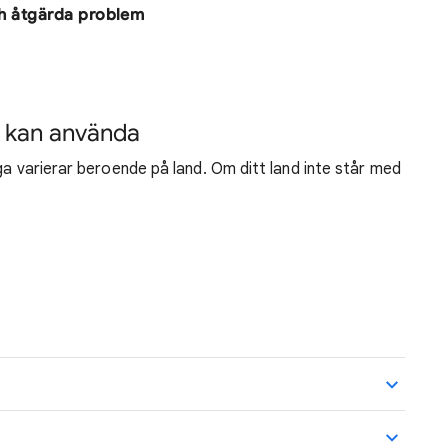
ch åtgärda problem
u kan använda
ga varierar beroende på land. Om ditt land inte står med