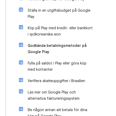
Ställa in en utgiftsbudget på Google
Play
Köp på Play med kredit- eller bankkort
i sydkoreanska won
Godkända betalningsmetoder på
Google Play
Fylla på saldot i Play eller göra köp
med kontanter
Verifiera skatteuppgifter i Brasilien
Läs mer om Google Play och
alternativa faktureringssystem
Be någon annan att betala för dina