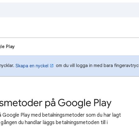
le Play
nycklar.
om du vill logga in med bara fingeravtryck
Skapa en nyckel
smetoder på Google Play
 på Google Play med betalningsmetoder som du har lagt
a gången du handlar läggs betalningsmetoden till i