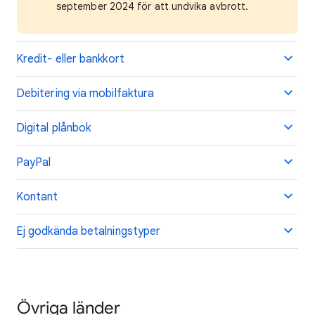
september 2024 för att undvika avbrott.
Kredit- eller bankkort
Debitering via mobilfaktura
Digital plånbok
PayPal
Kontant
Ej godkända betalningstyper
Övriga länder