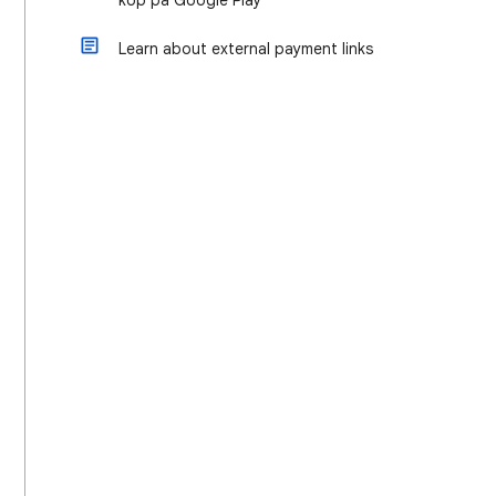
köp på Google Play
Learn about external payment links