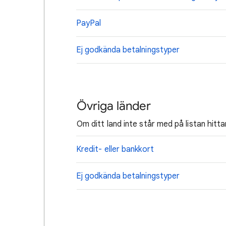
PayPal
Ej godkända betalningstyper
Övriga länder
Om ditt land inte står med på listan hitt
Kredit- eller bankkort
Ej godkända betalningstyper