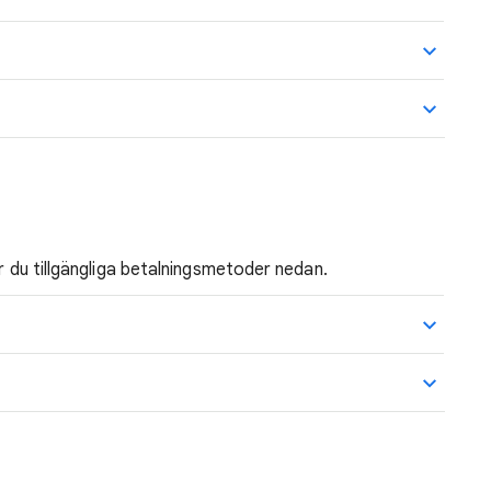
ar du tillgängliga betalningsmetoder nedan.