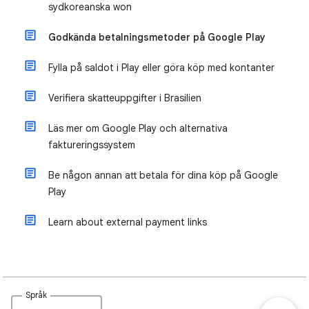
sydkoreanska won
Godkända betalningsmetoder på Google Play
Fylla på saldot i Play eller göra köp med kontanter
Verifiera skatteuppgifter i Brasilien
Läs mer om Google Play och alternativa
faktureringssystem
Be någon annan att betala för dina köp på Google
Play
Learn about external payment links
Språk