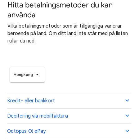
Hitta betalningsmetoder du kan
använda
Vilka betalningsmetoder som är tillgängliga varierar
beroende på land. Om ditt land inte står med på listan
rullar du ned.
Hongkong
Kredit- eller bankkort
Debitering via mobilfaktura
Octopus O! ePay