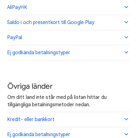
AliPayHK
Saldo i och presentkort till Google Play
PayPal
Ej godkända betalningstyper
Övriga länder
Om ditt land inte står med på listan hittar du
tillgängliga betalningsmetoder nedan.
Kredit- eller bankkort
Ej godkända betalningstyper