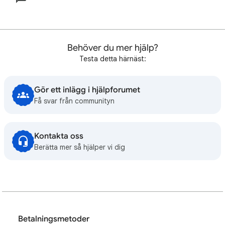
Behöver du mer hjälp?
Testa detta härnäst:
Gör ett inlägg i hjälpforumet
Få svar från communityn
Kontakta oss
Berätta mer så hjälper vi dig
Betalningsmetoder