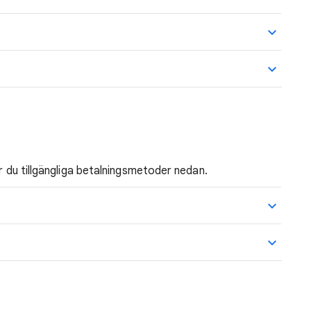
ar du tillgängliga betalningsmetoder nedan.