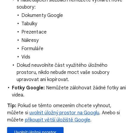
V následujících službách nemůžete vytvářet nové
soubory:
Dokumenty Google
Tabulky
Prezentace
Nákresy
Formuláře
Vids
Dokud neuvolníte část využitého úložného
prostoru, nikdo nebude moct vaše soubory
upravovat ani kopírovat.
Fotky Google:
Nemůžete zálohovat žádné fotky ani
videa.
Tip:
Pokud se těmto omezením chcete vyhnout,
můžete si
uvolnit úložný prostor na Googlu
. Anebo si
můžete
přikoupit větší úložiště Google
.
Uvolnit úložný prostor