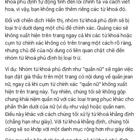
khoá phủ định tự động tính đến lỗi chính tả và cách viết
hoa, vì vậy, bạn không cần thêm riêng các từ khoá đó.
Đối với chiến dịch Hiển thị, nhóm từ khoá phủ định sẽ bị
loại trừ dưới dạng một chủ đề chính xác. Quảng cáo sẽ
không xuất hiện trên trang ngay cả khi các từ khoá hoặc
cụm từ chính xác không có trên trang một cách rõ ràng,
nhưng chủ đề của nội dung có liên quan chặt chẽ đến
nhóm từ khoá phủ định bị loại trừ.
Ví dụ: Nhóm từ khoá phủ định như "quần nữ" sẽ ngăn việc
bạn đặt giá thầu trên một trang có nội dung về quần jean
nữ, ngay cả khi cụm từ chính xác "quần nữ" không xuất
hiện trên trang này. Tuy nhiên, chúng tôi sẽ không gộp
chung khái niệm quần nữ với các loại trang phục khác cho
phần thân dưới của nữ (ví dụ như váy) hoặc quần nam.
Điều này khác với cách chúng tôi xử lý từ khoá khẳng định
(chẳng hạn như giày). Với từ khoá khẳng định, chúng tôi
cũng sẽ so khớp với một danh mục rộng hơn như giày dép.