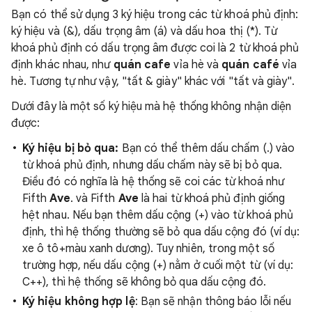
Bạn có thể sử dụng 3 ký hiệu trong các từ khoá phủ định:
ký hiệu và (&), dấu trọng âm (á) và dấu hoa thị (*). Từ
khoá phủ định có dấu trọng âm được coi là 2 từ khoá phủ
định khác nhau, như
quán cafe
vỉa hè và
quán café
vỉa
hè. Tương tự như vậy, "tất & giày" khác với "tất và giày".
Dưới đây là một số ký hiệu mà hệ thống không nhận diện
được:
Ký hiệu bị bỏ qua:
Bạn có thể thêm dấu chấm (.) vào
từ khoá phủ định, nhưng dấu chấm này sẽ bị bỏ qua.
Điều đó có nghĩa là hệ thống sẽ coi các từ khoá như
Fifth
Ave
. và Fifth
Ave
là hai từ khoá phủ định giống
hệt nhau. Nếu bạn thêm dấu cộng (+) vào từ khoá phủ
định, thì hệ thống thường sẽ bỏ qua dấu cộng đó (ví dụ:
xe ô tô+màu xanh dương). Tuy nhiên, trong một số
trường hợp, nếu dấu cộng (+) nằm ở cuối một từ (ví dụ:
C++), thì hệ thống sẽ không bỏ qua dấu cộng đó.
Ký hiệu không hợp lệ
: Bạn sẽ nhận thông báo lỗi nếu