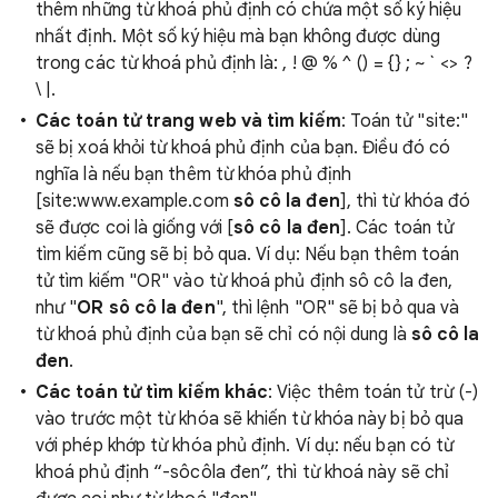
thêm những từ khoá phủ định có chứa một số ký hiệu
nhất định. Một số ký hiệu mà bạn không được dùng
trong các từ khoá phủ định là: , ! @ % ^ () = {} ; ~ ` <> ?
\ |.
Các toán tử trang web và tìm kiếm
: Toán tử "site:"
sẽ bị xoá khỏi từ khoá phủ định của bạn. Điều đó có
nghĩa là nếu bạn thêm từ khóa phủ định
[site:www.example.com
sô cô la đen
], thì từ khóa đó
sẽ được coi là giống với [
sô cô la đen
]. Các toán tử
tìm kiếm cũng sẽ bị bỏ qua. Ví dụ: Nếu bạn thêm toán
tử tìm kiếm "OR" vào từ khoá phủ định sô cô la đen,
như "
OR sô cô la đen
", thì lệnh "OR" sẽ bị bỏ qua và
từ khoá phủ định của bạn sẽ chỉ có nội dung là
sô cô la
đen
.
Các toán tử tìm kiếm khác
: Việc thêm toán tử trừ (-)
vào trước một từ khóa sẽ khiến từ khóa này bị bỏ qua
với phép khớp từ khóa phủ định. Ví dụ: nếu bạn có từ
khoá phủ định “-sôcôla đen”, thì từ khoá này sẽ chỉ