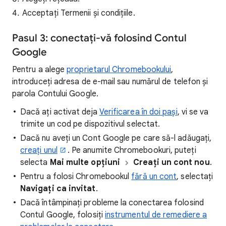
Acceptați Termenii și condițiile.
Pasul 3: conectați-vă folosind Contul
Google
Pentru a alege
proprietarul Chromebookului
,
introduceți adresa de e-mail sau numărul de telefon și
parola Contului Google.
Dacă ați activat deja
Verificarea în doi pași
, vi se va
trimite un cod pe dispozitivul selectat.
Dacă nu aveți un Cont Google pe care să-l adăugați,
creați unul
. Pe anumite Chromebookuri, puteți
selecta
Mai multe opțiuni
Creați un cont nou
.
Pentru a folosi Chromebookul
fără un cont
, selectați
Navigați ca invitat
.
Dacă întâmpinați probleme la conectarea folosind
Contul Google, folosiți
instrumentul de remediere a