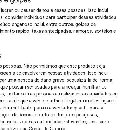
s e golpes
ucrar ou causar danos a essas pessoas. Isso inclui
, convidar indivíduos para participar dessas atividades
eúdo enganoso inclui, entre outros, golpes de
imento rápido, taxas antecipadas, namoros, sorteios e
s
s pessoas. Não permitimos que este produto seja
ssoas a se envolverem nessas atividades. Isso inclui
ar uma pessoa de dano grave, sexualizá-la de forma
 que possam ser usadas para ameaçar, humilhar ou
as, incitar outras pessoas a realizar essas atividades ou
e-se de que assédio on-line é ilegal em muitos lugares
 Internet tanto para o assediador quanto para a
eaças de danos ou outras situações perigosas,
nunciar você às autoridades relevantes, remover o
desativar sua Conta do Google.