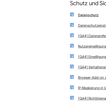
Schutz und Si
Datenschutz
Datenschutzeinste
[GA4] Datenentf
Nutzereinwilligun
[GA4] Einwilligun
[GA4] Verhaltensm
Browser-Add-on z
IP-Maskierung in U
[GA4] Richtlinie