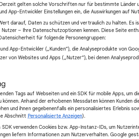
 Derzeit gelten solche Vorschriften nur für bestimmte Länder 
 und App-Entwickler Einstellungen ein, die Auswirkungen auf Nu
ert darauf, Daten zu schützen und vertraulich zu halten. Es is
ls Nutzer – Ihre Datenschutzoptionen kennen. Diese Seite enth
atensicherheit für folgende Personengruppen:
 und App-Entwickler („Kunden“), die Analyseprodukte von Go
zer von Websites und Apps („Nutzer“), bei denen Analysepro
ng
nden Tags auf Webseiten und ein SDK für mobile Apps, um di
u können. Anhand der erhobenen Messdaten können Kunden die
hen und ihnen gegebenenfalls ein personalisiertes Erlebnis so
he Abschnitt
Personalisierte Anzeigen
).
 SDK verwenden Cookies bzw. App-Instanz-IDs, um Nutzerinte
ngen liefern Informationen zum Nutzerverhalten. Google ges