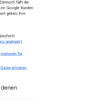
Dennoch fällt die
tze. Google-Kunden
eit geben, ihre
Abschnitt
ics analysiert
rmationen für
s Daten erhoben,
i denen