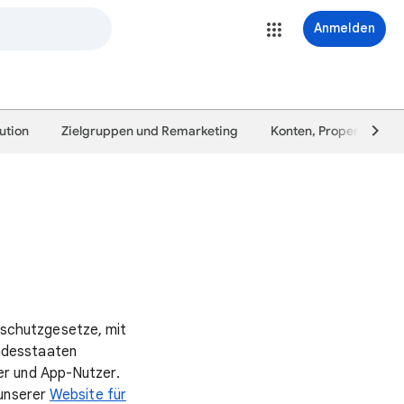
Anmelden
ution
Zielgruppen und Remarketing
Konten, Properties un
schutzgesetze, mit
ndesstaaten
er und App-Nutzer.
unserer
Website für