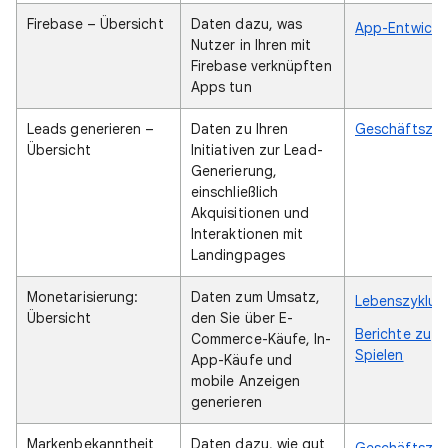
Firebase – Übersicht
Daten dazu, was
App-Entwickle
Nutzer in Ihren mit
Firebase verknüpften
Apps tun
Leads generieren –
Daten zu Ihren
Geschäftsziel
Übersicht
Initiativen zur Lead-
Generierung,
einschließlich
Akquisitionen und
Interaktionen mit
Landingpages
Monetarisierung:
Daten zum Umsatz,
Lebenszyklus
Übersicht
den Sie über E-
Berichte zu
Commerce-Käufe, In-
Spielen
App-Käufe und
mobile Anzeigen
generieren
Markenbekanntheit
Daten dazu, wie gut
Geschäftsziel