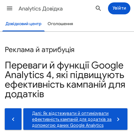
Analytics Довідка
Увійти
Довідковий центр
Оголошення
Реклама й атрибуція
Переваги й функції Google
Analytics 4, які підвищують
ефективність кампаній для
додатків
Далі: Як відстежувати й оптимізувати
ефективність кампаній для додатків за
допомогою даних Google Analytics