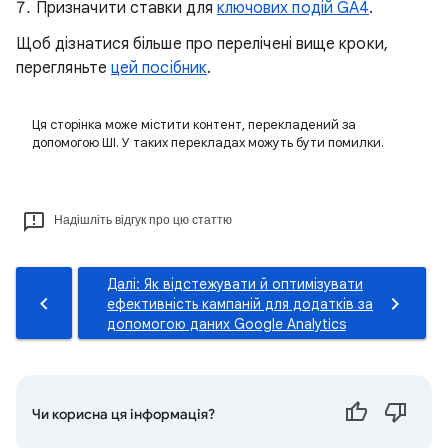
Призначити ставки для
ключових подій GA4
.
Щоб дізнатися більше про перелічені вище кроки,
перегляньте
цей посібник
.
Ця сторінка може містити контент, перекладений за
допомогою ШІ. У таких перекладах можуть бути помилки.
Надішліть відгук про цю статтю
Далі: Як відстежувати й оптимізувати
ефективність кампаній для додатків за
допомогою даних Google Analytics
Чи корисна ця інформація?