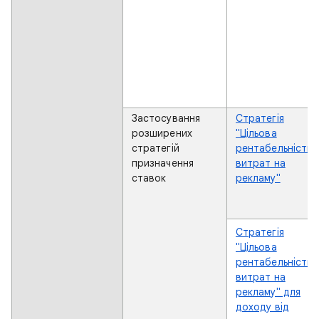
Застосування
Стратегія
розширених
"Цільова
стратегій
рентабельність
призначення
витрат на
ставок
рекламу"
Стратегія
"Цільова
рентабельність
витрат на
рекламу" для
доходу від