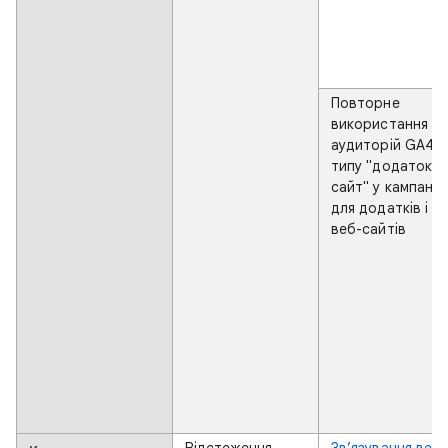
Повторне
використання
аудиторій GA4
типу "додаток і
сайт" у кампанія
для додатків і
веб-сайтів
Відстеження
Зв’язування веб-