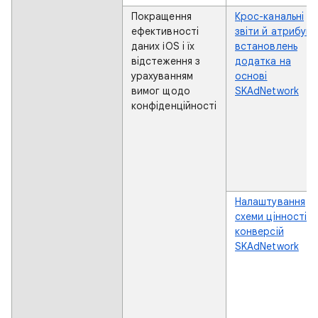
Покращення
Крос-канальні
ефективності
звіти й атрибуці
даних iOS і їх
встановлень
відстеження з
додатка на
урахуванням
основі
вимог щодо
SKAdNetwork
конфіденційності
Налаштування
схеми цінності
конверсій
SKAdNetwork