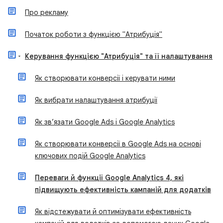
Про рекламу
Початок роботи з функцією "Атрибуція"
Керування функцією "Атрибуція" та її налаштування
Як створювати конверсії і керувати ними
Як вибрати налаштування атрибуції
Як зв’язати Google Ads і Google Analytics
Як створювати конверсії в Google Ads на основі
ключових подій Google Analytics
Переваги й функції Google Analytics 4, які
підвищують ефективність кампаній для додатків
Як відстежувати й оптимізувати ефективність