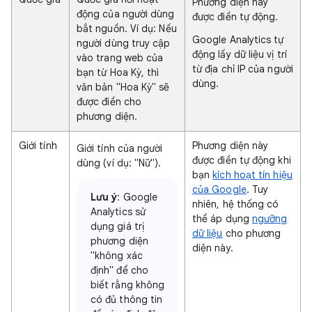
Phương diện này
động của người dùng
được điền tự động.
bắt nguồn. Ví dụ: Nếu
Google Analytics tự
người dùng truy cập
động lấy dữ liệu vị trí
vào trang web của
từ địa chỉ IP của người
bạn từ Hoa Kỳ, thì
dùng.
văn bản "Hoa Kỳ" sẽ
được điền cho
phương diện.
Giới tính
Phương diện này
Giới tính của người
được điền tự động khi
dùng (ví dụ: "Nữ").
bạn
kích hoạt tín hiệu
của Google
. Tuy
Lưu ý
: Google
nhiên, hệ thống có
Analytics sử
thể áp dụng
ngưỡng
dụng giá trị
dữ liệu
cho phương
phương diện
diện này.
"không xác
định" để cho
biết rằng không
có đủ thông tin