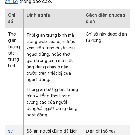
chỉ số
trong báo cáo.
Chỉ
Định nghĩa
Cách điền phương
số
diện
Thời
Chỉ số này được điền
Thời gian trung bình mà
gian
tự động.
trang web của bạn được
tương
xem trên trình duyệt của
tác
người dùng, hoặc thời
trung
gian trung bình mà một
bình
ứng dụng chạy ở nền
trước trên thiết bị của
người dùng.
Thời gian tương tác trung
bình = tổng thời lượng
tương tác của người
dùng/số người dùng đang
hoạt động
sự
Số lần người dùng đã kích
Điền chỉ số này