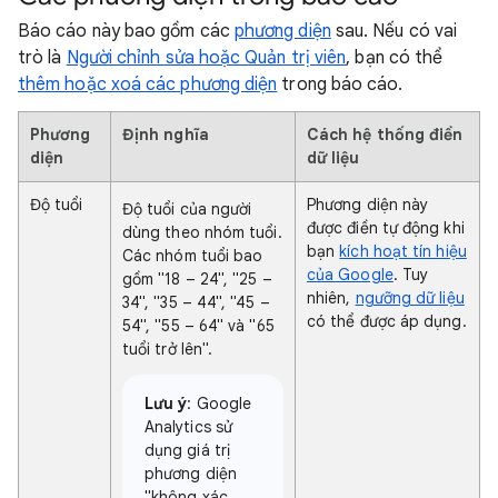
Báo cáo này bao gồm các
phương diện
sau. Nếu có vai
trò là
Người chỉnh sửa hoặc Quản trị viên
, bạn có thể
thêm hoặc xoá các phương diện
trong báo cáo.
Phương
Định nghĩa
Cách hệ thống điền
diện
dữ liệu
Độ tuổi
Phương diện này
Độ tuổi của người
được điền tự động khi
dùng theo nhóm tuổi.
bạn
kích hoạt tín hiệu
Các nhóm tuổi bao
của Google
. Tuy
gồm "18 – 24", "25 –
nhiên,
ngưỡng dữ liệu
34", "35 – 44", "45 –
có thể được áp dụng.
54", "55 – 64" và "65
tuổi trở lên".
Lưu ý
: Google
Analytics sử
dụng giá trị
phương diện
"không xác