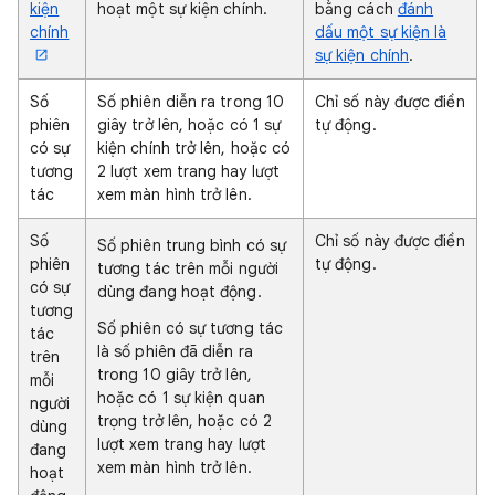
kiện
hoạt một sự kiện chính.
bằng cách
đánh
chính
dấu một sự kiện là
sự kiện chính
.
Số
Số phiên diễn ra trong 10
Chỉ số này được điền
phiên
giây trở lên, hoặc có 1 sự
tự động.
có sự
kiện chính trở lên, hoặc có
tương
2 lượt xem trang hay lượt
tác
xem màn hình trở lên.
Số
Chỉ số này được điền
Số phiên trung bình có sự
phiên
tự động.
tương tác trên mỗi người
có sự
dùng đang hoạt động.
tương
Số phiên có sự tương tác
tác
là số phiên đã diễn ra
trên
trong 10 giây trở lên,
mỗi
hoặc có 1 sự kiện quan
người
trọng trở lên, hoặc có 2
dùng
lượt xem trang hay lượt
đang
xem màn hình trở lên.
hoạt