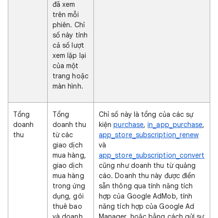
đã xem
trên mỗi
phiên. Chỉ
số này tính
cả số lượt
xem lặp lại
của một
trang hoặc
màn hình.
Tổng
Tổng
Chỉ số này là tổng của các sự
doanh
doanh thu
kiện
purchase
,
in_app_purchase
,
thu
từ các
app_store_subscription_renew
giao dịch
và
mua hàng,
app_store_subscription_convert
giao dịch
cũng như doanh thu từ quảng
mua hàng
cáo. Doanh thu này được điền
trong ứng
sẵn thông qua tính năng tích
dụng, gói
hợp của Google AdMob, tính
thuê bao
năng tích hợp của Google Ad
và doanh
Manager, hoặc bằng cách gửi sự