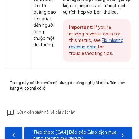
thu từ
kiện ad_impression từ một dịch
quảng cáo
vụ tích hợp với bên thứ ba.
liên quan
đến người
Important
: If you're
dùng
missing revenue data for
thuộc một
this metric, see
Fix missing
đối tượng.
revenue data
for
troubleshooting tips.
Trang này có thể chứa nội dung do công nghệ AI dịch. Bản dịch
bằng AI có thể có lỗi.
Gửi ý kiến phản hồi về bài viết này
Tiếp theo: [GA4] Báo cáo Giao dịch mua
hàng thương mại điện tử