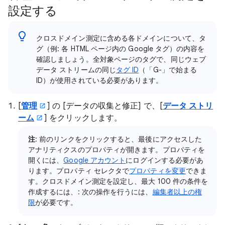
設定する
クロスドメイン測定に含める各ドメインについて、タ
グ（例: 各 HTML ページ内の Google タグ）の内容を
確認しましょう。全対象ページのタグで、同じウェブ
データ ストリームの同じ
タグ ID
（「G-」で始まる
ID）が使用されている必要があります。
[
管理
] の [データの収集と修正
] で、[
データ ストリ
ーム
] をクリックします。
注
: 前のリンクをクリックすると、最後にアクセスした
アナリティクスのプロパティが開きます。プロパティを
開くには、
Google アカウント
にログインする必要があ
ります。プロパティ セレクタで
プロパティを変更
できま
す。クロスドメイン測定を設定し、最大 100 件の条件を
作成するには、: 次の操作を行うには、
編集者以上の権
限
が必要です。