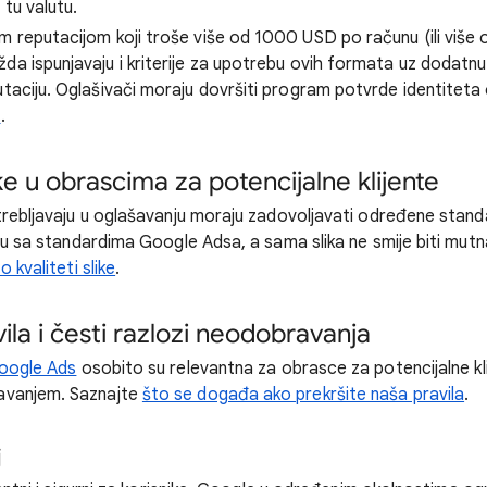
tu valutu.
m reputacijom koji troše više od 1000 USD po računu (ili viš
da ispunjavaju i kriterije za upotrebu ovih formata uz dodatn
utaciju. Oglašivači moraju dovršiti program potvrde identiteta
u
.
ike u obrascima za potencijalne klijente
trebljavaju u oglašavanju moraju zadovoljavati određene standa
adu sa standardima Google Adsa, a sama slika ne smije biti mutn
o kvaliteti slike
.
la i česti razlozi neodobravanja
Google Ads
osobito su relevantna za obrasce za potencijalne kli
avanjem. Saznajte
što se događa ako prekršite naša pravila
.
j