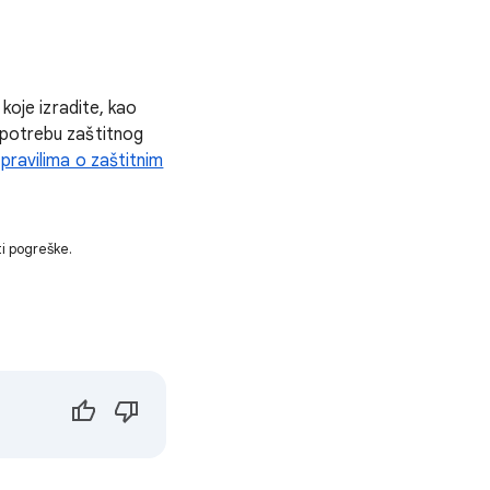
 koje izradite, kao
upotrebu zaštitnog
u
pravilima o zaštitnim
i pogreške.