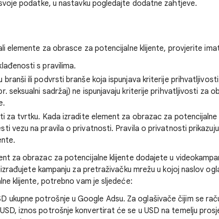
 svoje podatke, u nastavku pogledajte dodatne zahtjeve.
li elemente za obrasce za potencijalne klijente, provjerite imate
lađenosti s pravilima.
ranši ili podvrsti branše koja ispunjava kriterije prihvatljivosti.
r. seksualni sadržaj) ne ispunjavaju kriterije prihvatljivosti za 
e.
ti za tvrtku. Kada izradite element za obrazac za potencijalne 
ti vezu na pravila o privatnosti. Pravila o privatnosti prikazuj
ente.
nt za obrazac za potencijalne klijente dodajete u videokampanj
i izrađujete kampanju za pretraživačku mrežu u kojoj naslov og
ne klijente, potrebno vam je sljedeće:
 ukupne potrošnje u Google Adsu. Za oglašivače čijim se raču
 USD, iznos potrošnje konvertirat će se u USD na temelju pro