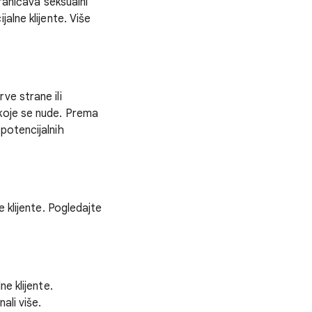
graničava seksualni
alne klijente. Više
ve strane ili
 koje se nude. Prema
potencijalnih
 klijente. Pogledajte
e klijente.
ali više.