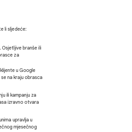
 li sljedeće:
 Osjetljive branše ili
obrasce za
klijente u Google
u se na kraju obrasca
u ili kampanju za
lasa izravno otvara
nima upravlja u
sječnog mjesečnog