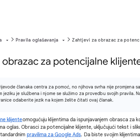
a
Pravila oglašavanja
Zahtjevi za obrazac za potenci
 obrazac za potencijalne klijent
rijevode članaka centra za pomoć, no njihova svrha nije promjena sad
m jeziku je službena i njome se služimo za provedbu svojih pravila.
ranice odaberite jezik na kojem želite čitati ovaj članak.
ne klijente
omogućuju klijentima da ispunjavanjem obrasca za ko
 oglas. Obrasci za potencijalne klijente, uključujući tekst i slik
 standardnim
pravilima za Google Ads
. Da biste svojim klijentima 