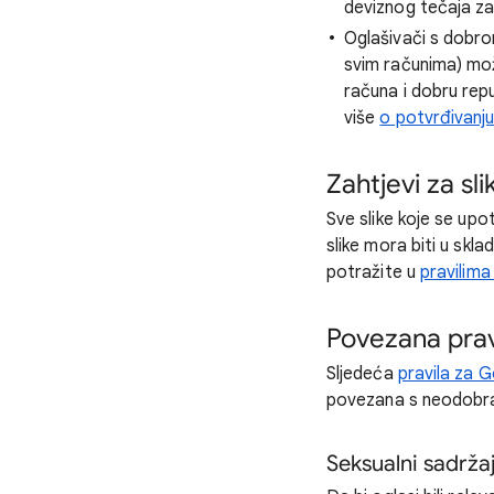
deviznog tečaja za 
Oglašivači s dobro
svim računima) mož
računa i dobru rep
više
o potvrđivanj
Zahtjevi za sl
Sve slike koje se upo
slike mora biti u skl
potražite u
pravilima 
Povezana pravi
Sljedeća
pravila za 
povezana s neodobr
Seksualni sadrža