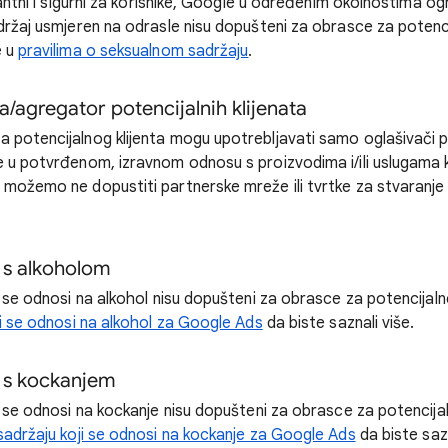
evantni i sigurni za korisnike, Google u određenim okolnostima o
držaj usmjeren na odrasle nisu dopušteni za obrasce za potencij
e u
pravilima o seksualnom sadržaju
.
ža/agregator potencijalnih klijenata
 potencijalnog klijenta mogu upotrebljavati samo oglašivači pr
e u potvrđenom, izravnom odnosu s proizvodima i/ili uslugama
 možemo ne dopustiti partnerske mreže ili tvrtke za stvaranje 
 s alkoholom
i se odnosi na alkohol nisu dopušteni za obrasce za potencijalne
ji se odnosi na alkohol za Google Ads
da biste saznali više.
 s kockanjem
i se odnosi na kockanje nisu dopušteni za obrasce za potencijaln
 sadržaju koji se odnosi na kockanje za Google Ads
da biste sazn