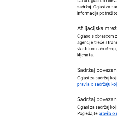
Da bi oglasi bili rel
sadržaj. Oglasi za sa
informacija potražit
Afilijacijska mre
Oglase s obrascem za
agencije treće stran
vlastitom nahođenju,
klijenata.
Sadržaj povezan
Oglasi za sadržaj koj
pravila o sadržaju ko
Sadržaj povezan
Oglasi za sadržaj koj
Pogledajte
pravila o