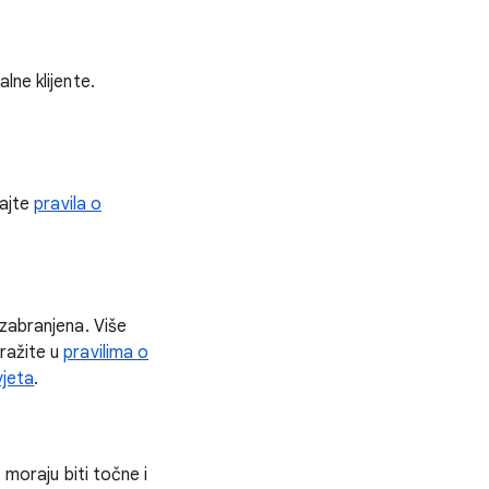
lne klijente.
dajte
pravila o
 zabranjena. Više
ražite u
pravilima o
vjeta
.
 moraju biti točne i