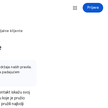
Prijava
jalne klijente
e
ržaja naših pravila.
 Na padajućem
ntakt iskažu svoj
u koje je pružio
pružili najbolji