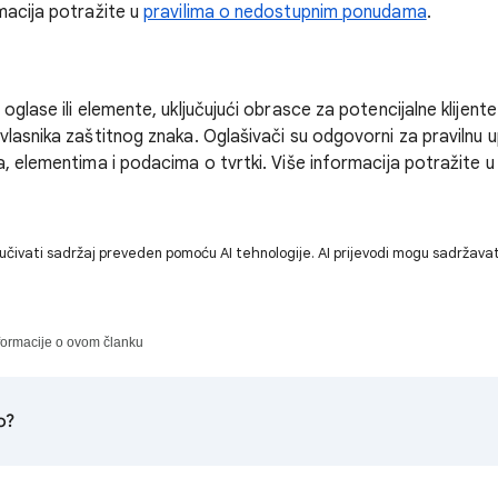
macija potražite u
pravilima o nedostupnim ponudama
.
glase ili elemente, uključujući obrasce za potencijalne klijente
vlasnika zaštitnog znaka. Oglašivači su odgovorni za pravilnu 
, elementima i podacima o tvrtki. Više informacija potražite 
učivati sadržaj preveden pomoću AI tehnologije. AI prijevodi mogu sadržavat
nformacije o ovom članku
o?