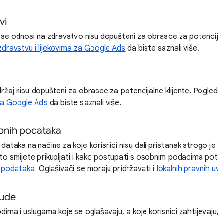
vi
i se odnosi na zdravstvo nisu dopušteni za obrasce za potencija
 zdravstvu i lijekovima za Google Ads
da biste saznali više.
adržaj nisu dopušteni za obrasce za potencijalne klijente. Pogle
za Google Ads
da biste saznali više.
bnih podataka
taka na načine za koje korisnici nisu dali pristanak strogo je
to smijete prikupljati i kako postupati s osobnim podacima pot
bi podataka
. Oglašivači se moraju pridržavati i
lokalnih pravnih u
ude
dima i uslugama koje se oglašavaju, a koje korisnici zahtijevaju,