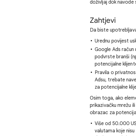
doživljaj dok navode
Zahtjevi
Da biste upotrebljava
Urednu povijest usk
Google Ads račun u b
podvrste branši (np
potencijalne klijent
Pravila o privatnos
Adsu, trebate naves
za potencijalne klij
Osim toga, ako eleme
prikazivačku mrežu il
obrazac za potencijal
Više od 50.000 USD
valutama koje nisu