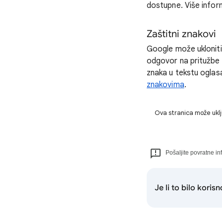
dostupne. Više infor
Zaštitni znakovi
Google može ukloniti o
odgovor na pritužbe 
znaka u tekstu oglasa
znakovima
.
Ova stranica može uklj
Pošaljite povratne i
Je li to bilo korisn