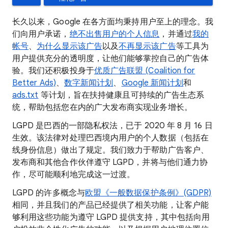
长久以来，Google 在各方面均秉持用户至上的理念。我
们向用户承诺，
绝不出售用户的个人信息
，并通过
我的
帐号
、
为什么显示该广告
以及
不再显示该广告
等工具为
用户提供充分的透明度，让他们能够掌控自己的广告体
验。我们还积极投身于
优质广告联盟 (Coalition for
Better Ads)
、
数字新闻计划
、
Google 新闻计划
和
ads.txt
等计划，旨在扶持健康且可持续的广告生态系
统，帮助包括您在内的广大发布商实现业务增长。
LGPD 是巴西的一部隐私权法，已于 2020 年 8 月 16 日
生效。该法律对处理巴西境内用户的个人数据（包括在
线身份信息）做出了规定。我们致力于帮助广告客户、
发布商和其他合作伙伴遵守 LGPD，并将与他们通力协
作，尽可能顺利地完成这一过渡。
LGPD 的许多概念与
欧盟《一般数据保护条例》(GDPR)
相同，并且我们的产品已经提供了相关功能，让客户能
够利用这些功能为遵守 LGPD 提供支持，其中包括向用