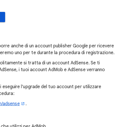
orre anche di un account publisher Google per ricevere
eeremo uno per te durante la procedura di registrazione.
olitamente si tratta di un account AdSense. Se ti
per AdSense, i tuoi account AdMob e AdSense verranno
oi eseguire l'upgrade del tuo account per utilizzare
cedura:
m/adsense
.
d che utilizzi per AdMob.