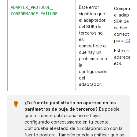
Este error
ADAPTER_PROTOCOL_
Comprueba
significa que
CONFORMANCE_FAILURE
el adaptado
el adaptador
SDK de ter
del SDK de
se han imp
terceros no
correctam
es
para
iOS
compatible o
Este error 
que hay un
aparece pa
problema con
iOS.
la
configuración
del
adaptador.
¿Tu fuente publicitaria no aparece en los
parámetros de puja de terceros?
Es posible
que tu fuente publicitaria no se haya
configurado correctamente en tu cuenta.
Comprueba el estado de tu colaboración con la
fuente postora. También puede significar que se