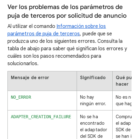
Ver los problemas de los parámetros de
puja de terceros por solicitud de anuncio
Al utilizar el comando
Información sobre los
parámetros de puja de terceros
, puede que se
produzca uno de los siguientes errores. Consulta la
tabla de abajo para saber qué significan los errores y
cuáles son los pasos recomendados para
solucionarlos.
Mensaje de error
Significado
Qué pued
hacer
No hay
No es nece
NO_ERROR
ningún error.
que hagas 
No se ha
Comprueba
ADAPTER_CREATION_FAILURE
encontrado
el adaptado
el adaptador
SDK de ter
del SDK de
se han imp