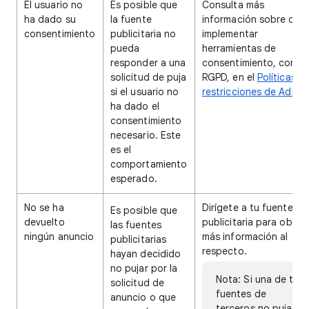
El usuario no
Es posible que
Consulta más
ha dado su
la fuente
información sobre có
consentimiento
publicitaria no
implementar
pueda
herramientas de
responder a una
consentimiento, como 
solicitud de puja
RGPD, en el
Políticas y
si el usuario no
restricciones de AdMo
ha dado el
consentimiento
necesario. Este
es el
comportamiento
esperado.
No se ha
Dirígete a tu fuente
Es posible que
devuelto
publicitaria para obten
las fuentes
ningún anuncio
más información al
publicitarias
respecto.
hayan decidido
no pujar por la
Nota: Si una de tus
solicitud de
fuentes de
anuncio o que
terceros no puja,