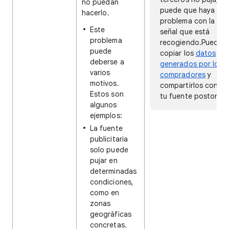
no puedan
puede que haya un
hacerlo.
problema con la
Este
señal que está
problema
recogiendo.Puedes
puede
copiar los
datos
deberse a
generados por los
varios
compradores
y
motivos.
compartirlos con
Estos son
tu fuente postora.
algunos
ejemplos:
La fuente
publicitaria
solo puede
pujar en
determinadas
condiciones,
como en
zonas
geográficas
concretas.