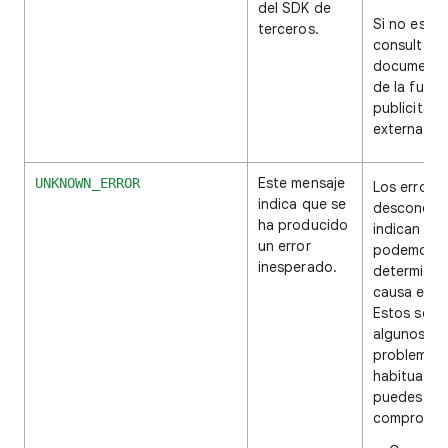
del SDK de
Si no es así
terceros.
consulta la
documenta
de la fuent
publicitaria
externa.
Este mensaje
UNKNOWN_ERROR
Los errores
indica que se
desconoci
ha producido
indican qu
un error
podemos
inesperado.
determinar 
causa exac
Estos son
algunos de
problemas
habituales
puedes
comprobar