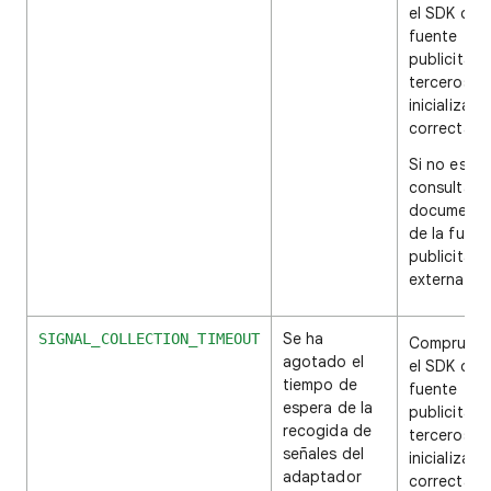
el SDK de l
fuente
publicitari
terceros s
inicializado
correctame
Si no es así
consulta la
documenta
de la fuent
publicitaria
externa.
Se ha
SIGNAL_COLLECTION_TIMEOUT
Comprueba
agotado el
el SDK de l
tiempo de
fuente
espera de la
publicitari
recogida de
terceros s
señales del
inicializado
adaptador
correctame