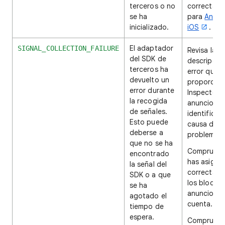
terceros o no
correctam
se ha
para
Andro
inicializado.
iOS
.
El adaptador
SIGNAL_COLLECTION_FAILURE
Revisa la
del SDK de
descripción
terceros ha
error que s
devuelto un
proporcion
error durante
Inspector 
la recogida
anuncios p
de señales.
identificar 
Esto puede
causa del
deberse a
problema.
que no se ha
Comprueba
encontrado
has asigna
la señal del
correctam
SDK o a que
los bloque
se ha
anuncios a
agotado el
cuenta.
tiempo de
espera.
Comprueba