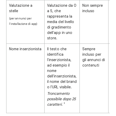
Valutazione a
Valutazione da 0
Non sempre
Co
stelle
a 5, che
incluso
rappresenta la
(per annunci per
media del livello
l'installazione di app)
di gradimento
dell'app in uno
store.
Nome inserzionista
Il testo che
Sempre
Co
identifica
incluso per
l'inserzionista,
gli annunci di
ad esempio il
contenuti
nome
dell'inserzionista,
il nome del brand
o l'URL visibile.
Troncamento
possibile dopo 25
†
caratteri.