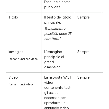
l'annuncio come
pubblicità.
Titolo
Il testo del titolo
Sempre
Ob
principale.
Troncamento
possibile dopo 25
†
caratteri.
Immagine
L'immagine
Sempre
Co
principale di
(per annunci non video)
grandi
dimensioni.
Video
La risposta VAST
Sempre
Ob
video
(per annunci video)
contenente tutti
gli asset
necessari per
riprodurre un
annuncio video.