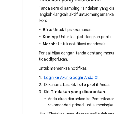
Tanda seru di samping "Tindakan yang d
langkah-langkah aktif untuk mengamanka
ikon:
Biru:
Untuk tips keamanan.
Kuning:
Untuk langkah-langkah penting
Merah:
Untuk notifikasi mendesak.
Perisai hijau dengan tanda centang men
tidak diperlukan.
Untuk memeriksa notifikasi:
Login ke Akun Google Anda
.
Di kanan atas, klik
foto profil
Anda.
Klik
Tindakan yang disarankan
.
Anda akan diarahkan ke Pemeriksaa
rekomendasi pribadi untuk meningk