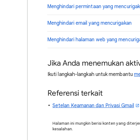
Menghindari permintaan yang mencuriga
Menghindari email yang mencurigakan
Menghindari halaman web yang mencurig
Jika Anda menemukan aktiv
Ikuti langkah-langkah untuk membantu
me
Referensi terkait
Setelan Keamanan dan Privasi Gmail
Halaman ini mungkin berisi konten yang diter
kesalahan.