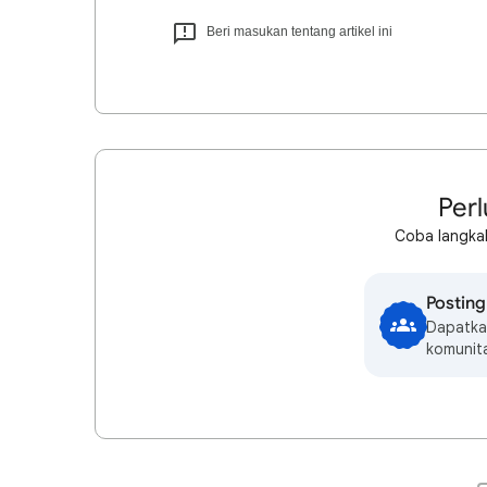
Beri masukan tentang artikel ini
Perl
Coba langkah
Posting
Dapatka
komunit