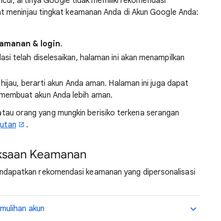
ncul, artinya Google tidak memiliki rekomendasi
 meninjau tingkat keamanan Anda di Akun Google Anda:
amanan & login
.
asi telah diselesaikan, halaman ini akan menampilkan
 hijau, berarti akun Anda aman. Halaman ini juga dapat
membuat akun Anda lebih aman.
, atau orang yang mungkin berisiko terkena serangan
jutan
.
iksaan Keamanan
dapatkan rekomendasi keamanan yang dipersonalisasi
mulihan akun