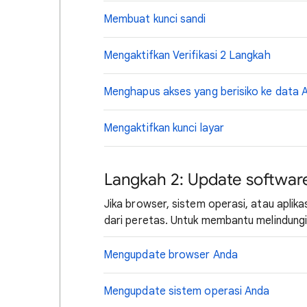
Membuat kunci sandi
Mengaktifkan Verifikasi 2 Langkah
Menghapus akses yang berisiko ke data 
Mengaktifkan kunci layar
Langkah 2: Update softwar
Jika browser, sistem operasi, atau apli
dari peretas. Untuk membantu melindungi
Mengupdate browser Anda
Mengupdate sistem operasi Anda