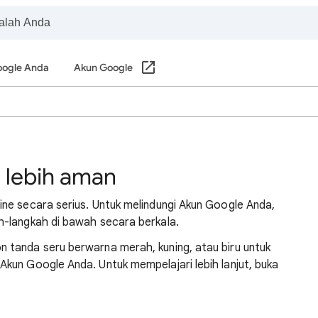
oogle Anda
Akun Google
lebih aman
ne secara serius. Untuk melindungi Akun Google Anda,
h-langkah di bawah secara berkala.
tanda seru berwarna merah, kuning, atau biru untuk
kun Google Anda. Untuk mempelajari lebih lanjut, buka