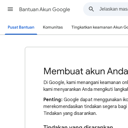
Bantuan Akun Google
Pusat Bantuan
Komunitas
Tingkatkan keamanan Akun G
Membuat akun Anda 
Di Google, kami menangani keamanan onli
kami menyarankan Anda mengikuti langka
Penting:
Google dapat menggunakan ikon 
merekomendasikan tindakan segera bagi A
Tindakan yang disarankan.
Tindakan yang disarankan