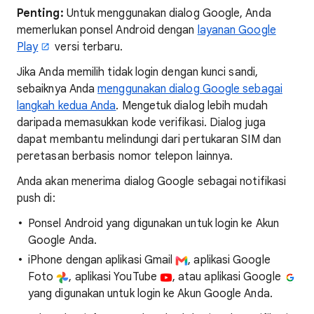
Penting:
Untuk menggunakan dialog Google, Anda
memerlukan ponsel Android dengan
layanan Google
Play
versi terbaru.
Jika Anda memilih tidak login dengan kunci sandi,
sebaiknya Anda
menggunakan dialog Google sebagai
langkah kedua Anda
. Mengetuk dialog lebih mudah
daripada memasukkan kode verifikasi. Dialog juga
dapat membantu melindungi dari pertukaran SIM dan
peretasan berbasis nomor telepon lainnya.
Anda akan menerima dialog Google sebagai notifikasi
push di:
Ponsel Android yang digunakan untuk login ke Akun
Google Anda.
iPhone dengan aplikasi Gmail
, aplikasi Google
Foto
, aplikasi YouTube
, atau aplikasi Google
yang digunakan untuk login ke Akun Google Anda.