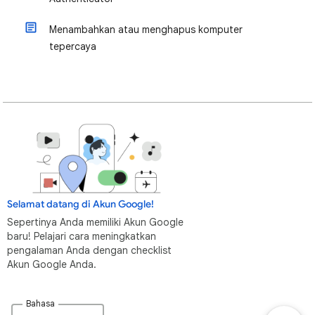
Menambahkan atau menghapus komputer
tepercaya
Selamat datang di Akun Google!
Sepertinya Anda memiliki Akun Google
baru! Pelajari cara meningkatkan
pengalaman Anda dengan checklist
Akun Google Anda.
Bahasa