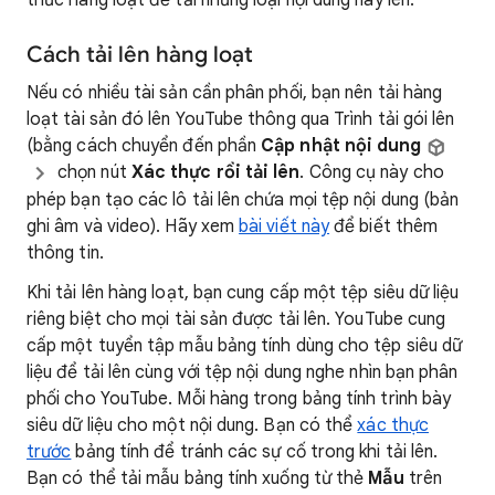
thức hàng loạt để tải những loại nội dung này lên.
Cách tải lên hàng loạt
Nếu có nhiều tài sản cần phân phối, bạn nên tải hàng
loạt tài sản đó lên YouTube thông qua Trình tải gói lên
(bằng cách chuyển đến phần
Cập nhật nội dung
chọn nút
Xác thực rồi tải lên
. Công cụ này cho
phép bạn tạo các lô tải lên chứa mọi tệp nội dung (bản
ghi âm và video). Hãy xem
bài viết này
để biết thêm
thông tin.
Khi tải lên hàng loạt, bạn cung cấp một tệp siêu dữ liệu
riêng biệt cho mọi tài sản được tải lên. YouTube cung
cấp một tuyển tập mẫu bảng tính dùng cho tệp siêu dữ
liệu để tải lên cùng với tệp nội dung nghe nhìn bạn phân
phối cho YouTube. Mỗi hàng trong bảng tính trình bày
siêu dữ liệu cho một nội dung. Bạn có thể
xác thực
trước
bảng tính để tránh các sự cố trong khi tải lên.
Bạn có thể tải mẫu bảng tính xuống từ thẻ
Mẫu
trên