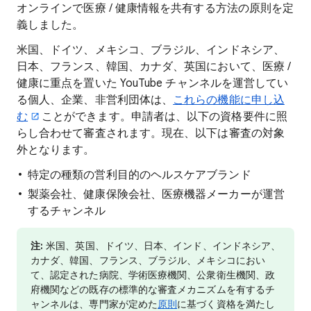
オンラインで医療 / 健康情報を共有する方法の原則を定
義しました。
米国、ドイツ、メキシコ、ブラジル、インドネシア、
日本、フランス、韓国、カナダ、英国において、医療 /
健康に重点を置いた YouTube チャンネルを運営してい
る個人、企業、非営利団体は、
これらの機能に申し込
む
ことができます。申請者は、以下の資格要件に照
らし合わせて審査されます。現在、以下は審査の対象
外となります。
特定の種類の営利目的のヘルスケアブランド
製薬会社、健康保険会社、医療機器メーカーが運営
するチャンネル
注:
米国、英国、ドイツ、日本、インド、インドネシア、
カナダ、韓国、フランス、ブラジル、メキシコにおい
て、認定された病院、学術医療機関、公衆衛生機関、政
府機関などの既存の標準的な審査メカニズムを有するチ
ャンネルは、専門家が定めた
原則
に基づく資格を満たし