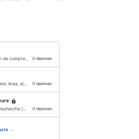
Bonjour, Bienvenue dans la communauté d'aide de la recherche Google. La récupération de compte fait …
0 réponses
Hey Search Community, We re beginning to roll out AI Overviews in the European Economic Area, starti…
0 réponses
ieure
Bonjour, Nous avons récemment rencontré un problème qui a rétabli les paramètres de recherche (googl…
0 réponses
auté