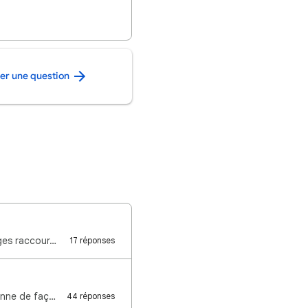
ier une question
ages raccour…
17 réponses
Bonjour, Depuis ce matin, les commandes vocales pour le contrôle de la lumière fonctionne de façon a…
44 réponses