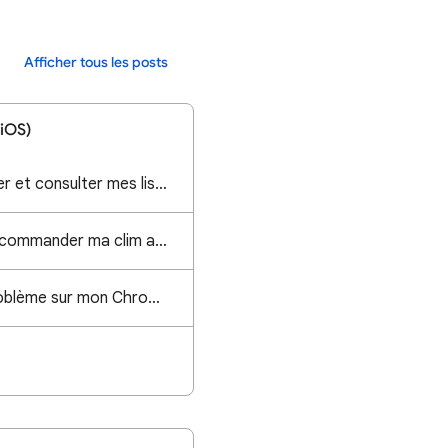
Afficher tous les posts
 iOS)
Problème pour ajouter et consulter mes listes des courses
Je ne parviens pas à commander ma clim airton avec Google home
Toujours le même problème sur mon Chromecast HD