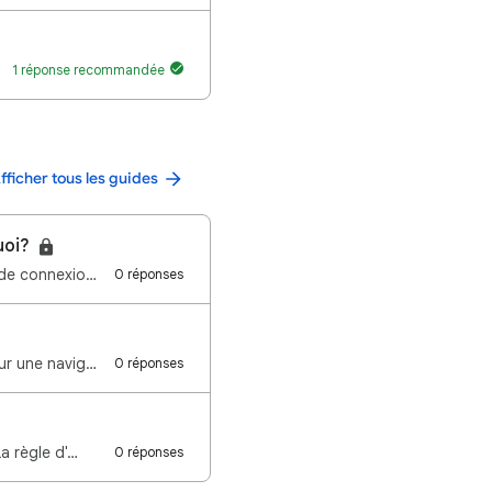
1 réponse recommandée
fficher tous les guides
uoi?
Bonjour à toutes et à tous, Si vous rencontrez des problèmes d'affichage, des erreurs de connexion o…
0 réponses
Sur ce guide, vous allez pouvoir découvrir comment utiliser et maitriser SafeSearch, pour une naviga…
0 réponses
La règle d'…
0 réponses