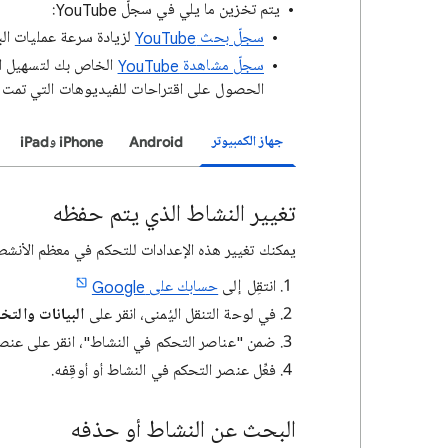
يتم تخزين ما يلي في سجلّ YouTube:
سجلّ بحث YouTube
لزيادة سرعة عمليات ال
سجلّ مشاهدة YouTube
الحصول على اقتراحات للفيديوهات التي تمت م
جهاز الكمبيوتر
Android
iPhone وiPad
تغيير النشاط الذي يتم حفظه
يمكنك تغيير هذه الإعدادات للتحكم في معظم الأنش
انتقِل إلى
حسابك على Google
في لوحة التنقل اليُمنى، انقر على
البيانات والت
ضمن "عناصر التحكم في النشاط"، انقر على عنص
فعِّل عنصر التحكم في النشاط أو أوقِفه.
البحث عن النشاط أو حذفه