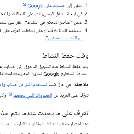
انتقِل إلى
حسابك على Google
في لوحة التنقل اليمنى، انقر على
البيانات والت
ضمن "عناصر التحكم في النشاط"، انقر على عنص
استخدم الأداة للاطّلاع على نشاطك. تعرَّف على 
البيانات من "نشاطي"
.
وقت حفظ النشاط
النشاط، تستطيع Google تخزين المعلومات استنادًا إلى هذا الإعداد.
ملاحظة:
في حال كنت
تستخدم أكثر من حساب واح
تعرَّف على المزيد عن
المعلومات التي نجمعها
وكيف
تعرّف على ما يحدث عندما يتم حذف نش
عند اختيار حذف النشاط يدويًا أو تلقائيًا، تبدأ عملية