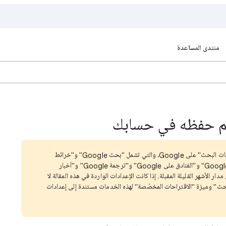
منتدى المساعدة
تم حفظه في حسابك
: نحن بصدد تعديل إعدادات "خدمات البحث" على Google، والتي تشمل "بحث Google" و"خرائط
Google" وShopping و"رحلات جوية من Google" و"الفنادق على Google" و"ترجمة Google" و"أخبار
 مدار الأشهر القليلة المقبلة. إذا كانت الإعدادات الواردة في هذه المقالة لا
حث" وميزة "الاقتراحات المخصّصة" لهذه الخدمات مستندة إلى إعدادات