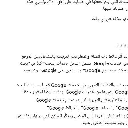
لاختيار أنواع النشاط التي يتم حفظها في حسابك على Google. وتسري هذه
ى حسابك عليها.
 أو حذفه في أي وقت.
تالية:
الوسائط ذات الصلة والمعلومات المرتبطة بالنشاط، مثل الموقع
الجغرافي، للمساعدة في تخصيص تجربتك في جميع خدمات Google. يشمل "سجلّ خدمات البحث" كلاً من "بحث
Google" و"خرائط Google" وShopping و"رحلات جوية من Google" و"الفنادق على Google" و"ترجمة
عمليات بحثك والأنشطة الأخرى على خدمات Google لإجراء عمليات البحث
هو إعداد في حساب Google يساعدك في العودة إلى الماضي وتذكُّر الأماكن التي زرتها، وذلك عبر
ل جهاز سجّلت الدخول عليه.