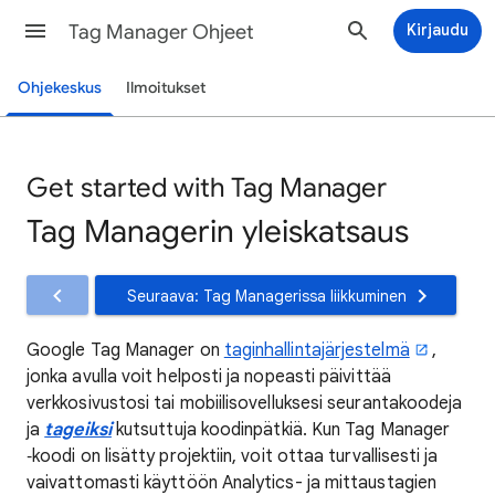
Tag Manager Ohjeet
Kirjaudu
Ohjekeskus
Ilmoitukset
Get started with Tag Manager
Tag Managerin yleiskatsaus
Seuraava: Tag Managerissa liikkuminen
Google Tag Manager on
taginhallintajärjestelmä
,
jonka avulla voit helposti ja nopeasti päivittää
verkkosivustosi tai mobiilisovelluksesi seurantakoodeja
ja
tageiksi
kutsuttuja koodinpätkiä. Kun Tag Manager
‑koodi on lisätty projektiin, voit ottaa turvallisesti ja
vaivattomasti käyttöön Analytics- ja mittaustagien