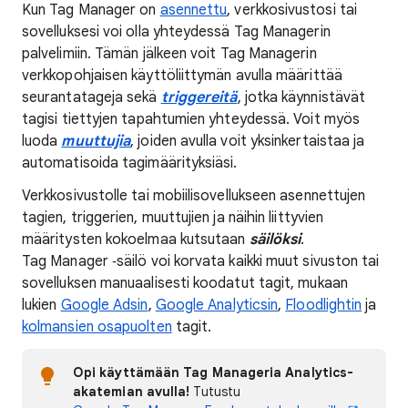
Kun Tag Manager on
asennettu
, verkkosivustosi tai
sovelluksesi voi olla yhteydessä Tag Managerin
palvelimiin. Tämän jälkeen voit Tag Managerin
verkkopohjaisen käyttöliittymän avulla määrittää
seurantatageja sekä
triggereitä
, jotka käynnistävät
tagisi tiettyjen tapahtumien yhteydessä. Voit myös
luoda
muuttujia
, joiden avulla voit yksinkertaistaa ja
automatisoida tagimäärityksiäsi.
Verkkosivustolle tai mobiilisovellukseen asennettujen
tagien, triggerien, muuttujien ja näihin liittyvien
määritysten kokoelmaa kutsutaan
säilöksi
.
Tag Manager ‑säilö voi korvata kaikki muut sivuston tai
sovelluksen manuaalisesti koodatut tagit, mukaan
lukien
Google Adsin
,
Google Analyticsin
,
Floodlightin
ja
kolmansien osapuolten
tagit.
Opi käyttämään Tag Manageria Analytics-
akatemian avulla!
Tutustu