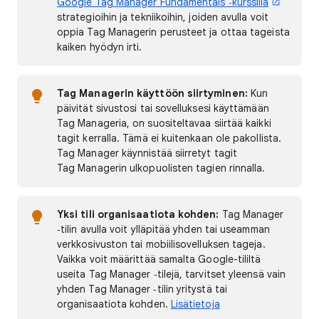
Google Tag Manager Fundamentals ‑kurssilla
strategioihin ja tekniikoihin, joiden avulla voit
oppia Tag Managerin perusteet ja ottaa tageista
kaiken hyödyn irti.
Tag Managerin käyttöön siirtyminen:
Kun
päivität sivustosi tai sovelluksesi käyttämään
Tag Manageria, on suositeltavaa siirtää kaikki
tagit kerralla. Tämä ei kuitenkaan ole pakollista.
Tag Manager käynnistää siirretyt tagit
Tag Managerin ulkopuolisten tagien rinnalla.
Yksi tili organisaatiota kohden:
Tag Manager
‑tilin avulla voit ylläpitää yhden tai useamman
verkkosivuston tai mobiilisovelluksen tageja.
Vaikka voit määrittää samalta Google-tililtä
useita Tag Manager ‑tilejä, tarvitset yleensä vain
yhden Tag Manager ‑tilin yritystä tai
organisaatiota kohden.
Lisätietoja