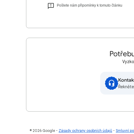
Pošlete nám připomínky k tomuto článku
Potřebu
Vyzkou
Kontak
Řekněte
© 2026 Google
Zásady ochrany osobních údajů
Smluvní po