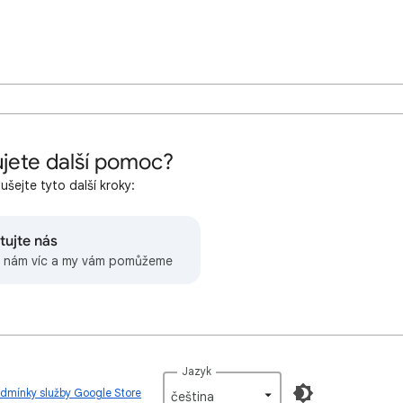
jete další pomoc?
šejte tyto další kroky:
tujte nás
 nám víc a my vám pomůžeme
Jazyk
dmínky služby Google Store
čeština‎