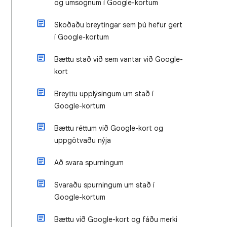
og umsögnum í Google-kortum
Skoðaðu breytingar sem þú hefur gert
í Google-kortum
Bættu stað við sem vantar við Google-
kort
Breyttu upplýsingum um stað í
Google-kortum
Bættu réttum við Google-kort og
uppgötvaðu nýja
Að svara spurningum
Svaraðu spurningum um stað í
Google-kortum
Bættu við Google-kort og fáðu merki