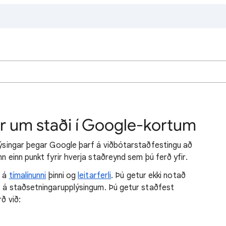
ir um staði í Google-kortum
plýsingar þegar Google þarf á viðbótarstaðfestingu að
n einn punkt fyrir hverja staðreynd sem þú ferð yfir.
t á
tímalínunni
þinni og
leitarferli
. Þú getur ekki notað
kt á staðsetningarupplýsingum. Þú getur staðfest
ð við: