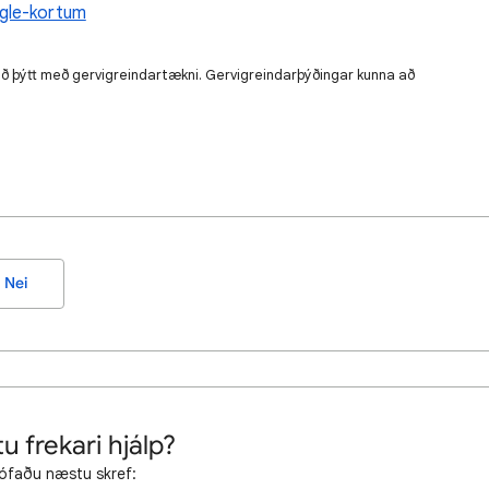
ogle-kortum
rið þýtt með gervigreindartækni. Gervigreindarþýðingar kunna að
Nei
u frekari hjálp?
ófaðu næstu skref: