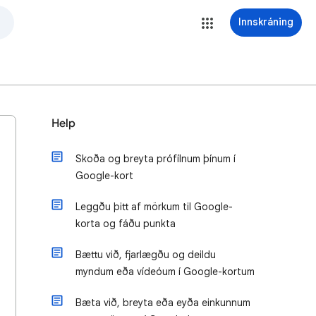
Innskráning
Help
Skoða og breyta prófílnum þínum í
Google-kort
Leggðu þitt af mörkum til Google-
korta og fáðu punkta
Bættu við, fjarlægðu og deildu
myndum eða vídeóum í Google-kortum
Bæta við, breyta eða eyða einkunnum