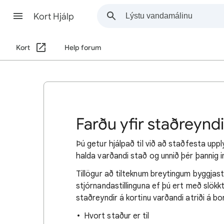
Kort Hjálp
Kort
Help forum
Farðu yfir staðreynd
Þú getur hjálpað til við að staðfesta up
halda varðandi stað og unnið þér þannig in
Tillögur að tilteknum breytingum byggjas
stjórnandastillinguna ef þú ert með slök
staðreyndir á kortinu varðandi atriði á bor
Hvort staður er til