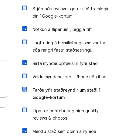
Stjórnaðu því hver getur séð framlögin
þín í Google-kortum
Notkun á flipanum „Leggja til“
Lagfæring á heimilisfangi sem vantar
eða rangri fastri staðsetningu
Birta myndauppfærslur fyrir stað
Veldu myndaheimild í iPhone eða iPad
Farðu yfir staðreyndir um staði í
Google-kortum
Tips for contributing high quality
reviews & photos
Merktu stað sem opinn á ný eða