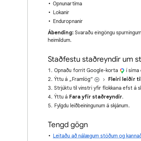
Opnunartíma
Lokanir
Enduropnanir
Ábending:
Svaraðu eingöngu spurningum
heimildum.
Staðfestu staðreyndir um s
Opnaðu forrit Google-korta
í síma 
Ýttu á „Framlög“
Fleiri leiðir 
Strjúktu til vinstri yfir flokkana efst á 
Ýttu á
Fara yfir staðreyndir
.
Fylgdu leiðbeiningunum á skjánum.
Tengd gögn
Leitaðu að nálægum stöðum og kanna