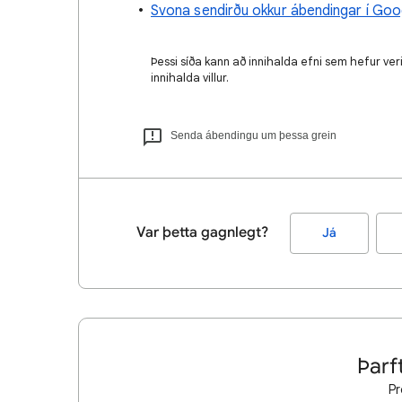
Svona sendirðu okkur ábendingar í Go
Þessi síða kann að innihalda efni sem hefur ve
innihalda villur.
Senda ábendingu um þessa grein
Var þetta gagnlegt?
Já
Þarft
Pr