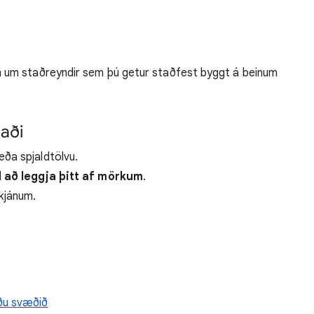
 um staðreyndir sem þú getur staðfest byggt á beinum
taði
eða spjaldtölvu.
til að leggja þitt af mörkum
.
skjánum.
ðu svæðið