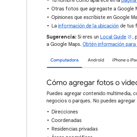
Tu nombre como aparece en la
página
Otras fotos que agregaste a Google
Opiniones que escribiste en Google M
La
información de la ubicación
de tus 
Sugerencia:
Si eres un
Local Guide
,
a Google Maps.
Obtén información para 
Computadora
Android
iPhone o iPa
Cómo agregar fotos o vid
Puedes agregar contenido multimedia, co
negocios o parques. No puedes agregar 
Direcciones
Coordenadas
Residencias privadas