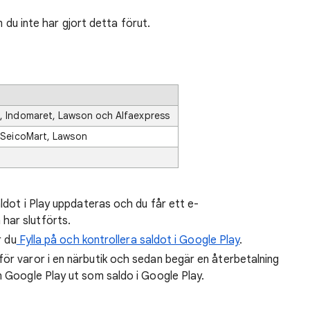
u inte har gjort detta förut.
n, Indomaret, Lawson och Alfaexpress
, SeicoMart, Lawson
aldot i Play uppdateras och du får ett e-
har slutförts.
r du
Fylla på och kontrollera saldot i Google Play
.
ör varor i en närbutik och sedan begär en återbetalning
n Google Play ut som saldo i Google Play.