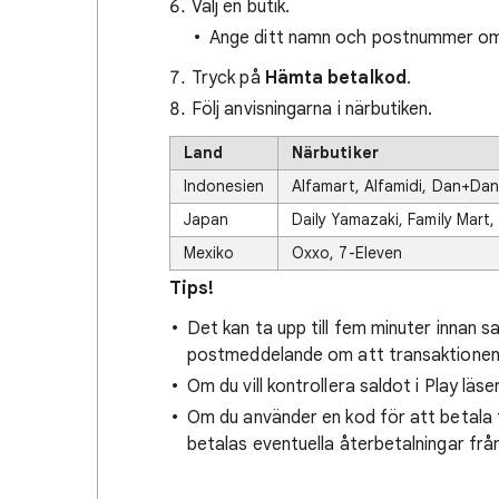
Välj en butik.
Ange ditt namn och postnummer om d
Tryck på
Hämta betalkod
.
Följ anvisningarna i närbutiken.
Land
Närbutiker
Indonesien
Alfamart, Alfamidi, Dan+Da
Japan
Daily Yamazaki, Family Mart
Mexiko
Oxxo, 7-Eleven
Tips!
Det kan ta upp till fem minuter innan s
postmeddelande om att transaktionen 
Om du vill kontrollera saldot i Play läse
Om du använder en kod för att betala f
betalas eventuella återbetalningar frå