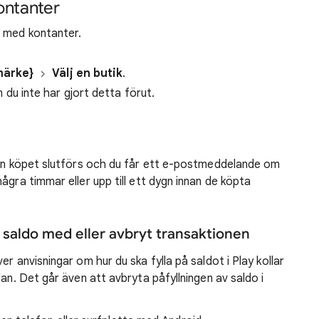
ontanter
a med kontanter.
märke}
Välj en butik
.
u inte har gjort detta förut.
nan köpet slutförs och du får ett e-postmeddelande om
ågra timmar eller upp till ett dygn innan de köpta
l saldo med eller avbryt transaktionen
r anvisningar om hur du ska fylla på saldot i Play kollar
dan. Det går även att avbryta påfyllningen av saldo i