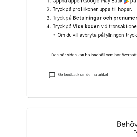
Öppna appen Google Play Butik
på 
Tryck på profilikonen uppe till höger.
Tryck på
Betalningar och prenumer
Tryck på
Visa koden
vid transaktione
Om du vill avbryta påfyllningen tryc
Den här sidan kan ha innehåll som har översatts
Ge feedback om denna artikel
Behöv
T