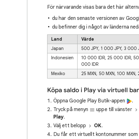
För närvarande visas bara det här alter
du har den senaste versionen av Goog
du befinner dig i något av länderna ned
Land
Värde
Japan
500 JPY, 1 000 JPY, 3 000 
Indonesien
10 000 IDR, 25 000 IDR, 5
000 IDR
Mexiko
25 MXN, 50 MXN, 100 MXN,
Köpa saldo i Play via virtuell 
Öppna Google Play Butik-appen
.
Tryck på menyn
uppe till vänster
Play
.
Välj ett belopp
OK
.
Du får ett virtuellt kontonummer som 