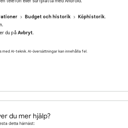
en telefon eller surfplatta med Android.
ationer
Budget och historik
Köphistorik
.
n.
ker du på
Avbryt
.
 med AI-teknik. AI-översättningar kan innehålla fel.
er du mer hjälp?
esta detta härnäst: