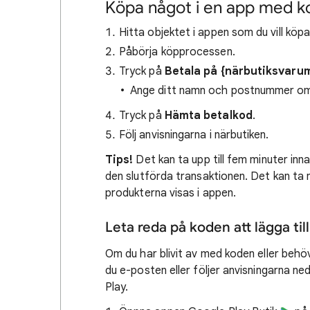
Köpa något i en app med k
Hitta objektet i appen som du vill köp
Påbörja köpprocessen.
Tryck på
Betala på {närbutiksvaru
Ange ditt namn och postnummer om d
Tryck på
Hämta betalkod
.
Följ anvisningarna i närbutiken.
Tips!
Det kan ta upp till fem minuter in
den slutförda transaktionen. Det kan ta n
produkterna visas i appen.
Leta reda på koden att lägga til
Om du har blivit av med koden eller behöve
du e-posten eller följer anvisningarna ne
Play.