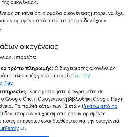
 της οικογένειας.
νειας σημαίνει ότι η ομάδα οικογένειας μπορεί να έχει
α και αν ορισμένα από αυτά τα άτομα δεν έχουν
.
μάδων οικογένειας
νειας, μπορείτε:
ιακό τρόπο πληρωμής:
Ο διαχειριστής οικογένειας
 τρόπο πληρωμής για να μπορείτε
να τον
e Play
.
 υπηρεσίες:
Χρησιμοποιήστε ή εγγραφείτε σε
το Google One, η Οικογενειακή βιβλιοθήκη Google Play ή
γένεια. Τα παιδιά κάτω των 13 ετών (
ή κάτω από το
ς
) δεν μπορούν να χρησιμοποιήσουν ορισμένες
ε ποιες υπηρεσίες είναι διαθέσιμες για την οικογένειά
urFamily
.