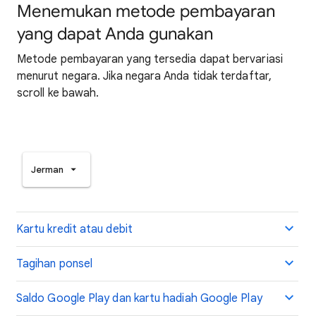
Menemukan metode pembayaran
yang dapat Anda gunakan
Metode pembayaran yang tersedia dapat bervariasi
menurut negara. Jika negara Anda tidak terdaftar,
scroll ke bawah.
Jerman
Kartu kredit atau debit
Tagihan ponsel
Saldo Google Play dan kartu hadiah Google Play