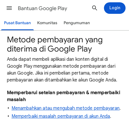
Bantuan Google Play
Login
Pusat Bantuan
Komunitas
Pengumuman
Metode pembayaran yang
diterima di Google Play
Anda dapat membeli aplikasi dan konten digital di
Google Play menggunakan metode pembayaran dari
akun Google. Jika ini pembelian pertama, metode
pembayaran akan ditambahkan ke akun Google Anda.
Memperbarui setelan pembayaran & memperbaiki
masalah
Menambahkan atau mengubah metode pembayaran
.
Memperbaiki masalah pembayaran di akun Anda
.