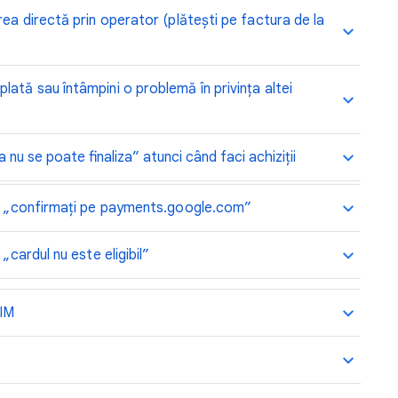
rea directă prin operator (plătești pe factura de la
ată sau întâmpini o problemă în privința altei
nu se poate finaliza” atunci când faci achiziții
jul „confirmați pe payments.google.com”
„cardul nu este eligibil”
SIM