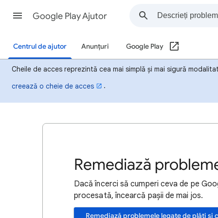
Google Play Ajutor
Centrul de ajutor
Anunțuri
Google Play
Cheile de acces reprezintă cea mai simplă și mai sigură modalita
.
creează o cheie de acces
Remediază problemel
Dacă încerci să cumperi ceva de pe Googl
procesată, încearcă pașii de mai jos.
Remediază problemele legate de plăți și