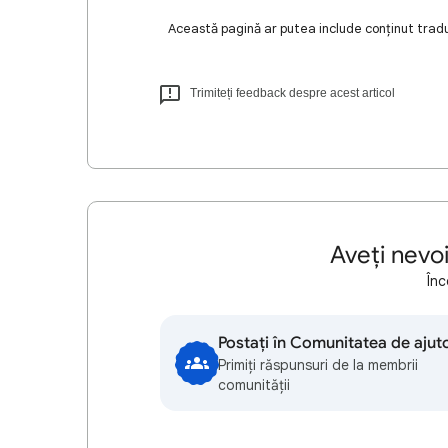
Această pagină ar putea include conținut tradus
Trimiteți feedback despre acest articol
Aveți nevo
Înc
Postați în Comunitatea de ajut
Primiți răspunsuri de la membrii
comunității