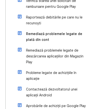
Verifică starea unei solicitări de
rambursare pentru Google Play
Raportează debitările pe care nu le
recunoști
Remediază problemele legate de
plată din cont
Remediază problemele legate de
descărcarea aplicațiilor din Magazin
Play
Probleme legate de achizițiile în
aplicație
Contactează dezvoltatorul unei
aplicații Android
Aprobările de achiziții pe Google Play