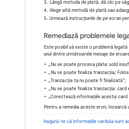
Lângă metoda de plată, dă clic pe săg
Alege altă metodă de plată sau adaug
Urmează instrucțiunile de pe ecran pent
Remediază problemele legate
Este posibil să existe o problemă legată
unul dintre următoarele mesaje de eroare
„Nu se poate procesa plata: sold insuf
„Nu se poate finaliza tranzacția; Folo
„Tranzacția ta nu poate fi finalizată”;
„Nu se poate finaliza tranzacția: card 
„Corectează informațiile acestui card 
Pentru a remedia aceste erori, încearcă u
Asigură-te că informațiile cardului sunt 