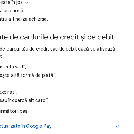
eata în jos
.
ă una nouă.
ru a finaliza achiziția.
 de cardurile de credit și de debit
 de cardul tău de credit sau de debit dacă se afișează
:
icient card";
sește altă formă de plată";
expirat";
sau încearcă alt card”.
rmătorii pași.
actualizate în Google Pay