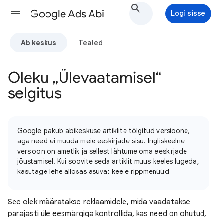
Google Ads Abi
Logi sisse
Abikeskus
Teated
Oleku „Ülevaatamisel“
selgitus
Google pakub abikeskuse artiklite tõlgitud versioone,
aga need ei muuda meie eeskirjade sisu. Ingliskeelne
versioon on ametlik ja sellest lähtume oma eeskirjade
jõustamisel. Kui soovite seda artiklit muus keeles lugeda,
kasutage lehe allosas asuvat keele rippmenüüd.
See olek määratakse reklaamidele, mida vaadatakse
parajasti üle eesmärgiga kontrollida, kas need on ohutud,