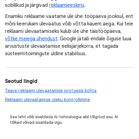
sobilikud ja järgivad
reklaamieeskirju
.
Enamiku reklaame vaatame üle ühe tööpäeva jooksul, ent
mõni keerukam ülevaatus võib võtta kauem aega. Kui teie
reklaami ülevaatamiseks kulub üle ühe täistööpäeva,
võtke meiega ühendust
. Google jätab endale õiguse luua
arvustuste ülevaatamise eelisjärjekorra, et tagada
süsteemitoimingute üldine stabiilsus.
Seotud lingid
Teave reklaami ülevaatamise protsessi kohta
Reklaami ülevaatamise oleku kontrollimine
See leht võib sisaldada AI-tehnoloogia abil tõlgitud sisu. AI
tõlked võivad sisaldada vigu.