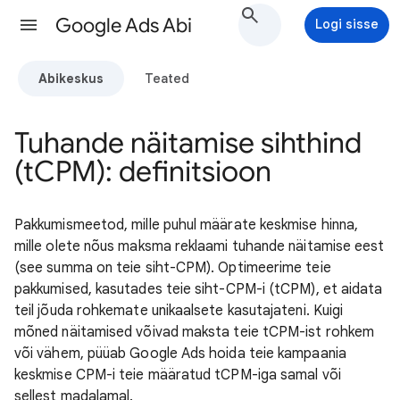
Google Ads Abi
Logi sisse
Abikeskus
Teated
Tuhande näitamise sihthind
(tCPM): definitsioon
Pakkumismeetod, mille puhul määrate keskmise hinna,
mille olete nõus maksma reklaami tuhande näitamise eest
(see summa on teie siht-CPM). Optimeerime teie
pakkumised, kasutades teie siht-CPM-i (tCPM), et aidata
teil jõuda rohkemate unikaalsete kasutajateni. Kuigi
mõned näitamised võivad maksta teie tCPM-ist rohkem
või vähem, püüab Google Ads hoida teie kampaania
keskmise CPM-i teie määratud tCPM-iga samal või
sellest madalamal.