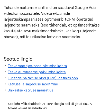
Tuhande näitamise sihthind on saadaval Google Adsi
videokampaaniatele. Videoreklaamide
järjestuskampaaniates optimeerib tCPM lõpetatud
järjendite saamiseks (see tähendab, et optimeeritakse
kasutajate arvu maksimeerimiseks, kes kogu järjendit
näevad), mitte unikaalse katvuse saamiseks.
Seotud lingid
Teave vaatajaskonna sihtimise kohta
Teave automaatse pakkumise kohta
Tuhande näitamise hind (CPM): definitsioon
Katvuse ja sageduse mõõtmine
Unikaalse katvuse määratlus
See leht võib sisaldada AI-tehnoloogia abil tõlgitud sisu. AI
tõlked võivad sisaldada vigu.