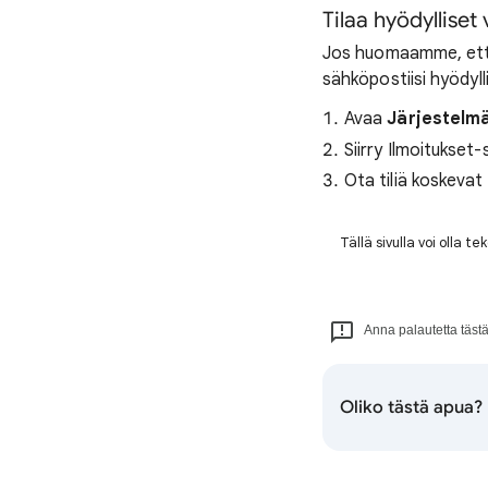
Tilaa hyödylliset
Jos huomaamme, että
sähköpostiisi hyödylli
Avaa
Järjestelm
Siirry Ilmoitukset-
Ota tiliä koskevat
Tällä sivulla voi olla 
Anna palautetta tästä 
Oliko tästä apua?