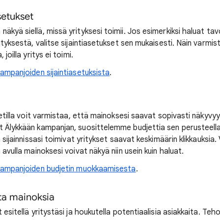
asetukset
äkyä siellä, missä yrityksesi toimii. Jos esimerkiksi haluat ta
rityksestä, valitse sijaintiasetukset sen mukaisesti. Näin varmi
 joilla yritys ei toimi.
kampanjoiden sijaintiasetuksista
.
djetilla voit varmistaa, että mainoksesi saavat sopivasti näkyvy
t Älykkään kampanjan, suosittelemme budjettia sen perusteella,
a sijainnissasi toimivat yritykset saavat keskimäärin klikkauksia. V
 avulla mainoksesi voivat näkyä niin usein kuin haluat.
kampanjoiden budjetin muokkaamisesta
.
ita mainoksia
t esitellä yritystäsi ja houkutella potentiaalisia asiakkaita. T