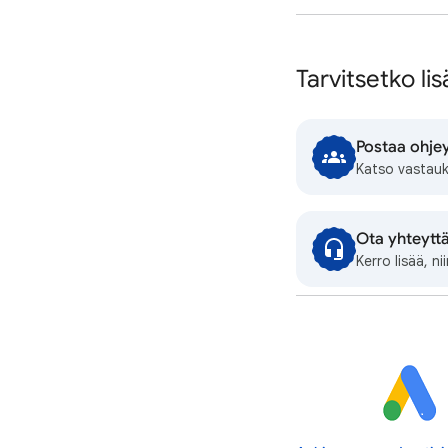
Tarvitsetko li
Postaa ohjey
Katso vastauks
Ota yhteytt
Kerro lisää, n