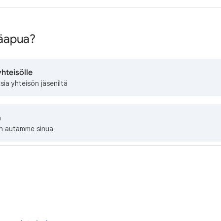
säapua?
hteisölle
ia yhteisön jäseniltä
ä
iin autamme sinua