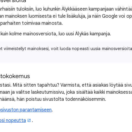
sversioita
rhaisiin tuloksiin, luo kuhunkin Älykkääseen kampanjaan vähint
n mainoksen luomisesta ei tule lisäkuluja, ja näin Google voi 
 parhaiten toimivaa mainosta.
uin kolme mainosversiota, luo uusi Älykäs kampanja.
et viimeistellyt mainoksesi, voit luoda nopeasti uusia mainosversioit
ustokokemus
stasi. Mitä sitten tapahtuu? Varmista, että asiakas löytää siv
an ja valitse laskeutumissivu, joka sisältää kaikki mainoksess
imäänsä, hän poistuu sivustolta todennäköisemmin.
kosivuston parantamiseen
.
tosi nopeutta
.