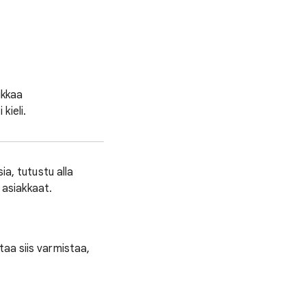
ikkaa
kieli.
ia, tutustu alla
t asiakkaat.
taa siis varmistaa,