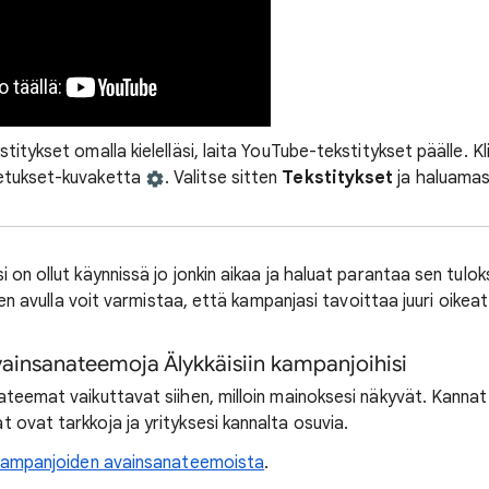
titykset omalla kielelläsi, laita YouTube-tekstitykset päälle. Kl
etukset-kuvaketta
. Valitse sitten
Tekstitykset
ja haluamasi 
 on ollut käynnissä jo jonkin aikaa ja haluat parantaa sen tuloks
iden avulla voit varmistaa, että kampanjasi tavoittaa juuri oikea
avainsanateemoja Älykkäisiin kampanjoihisi
ateemat vaikuttavat siihen, milloin mainoksesi näkyvät. Kannat
 ovat tarkkoja ja yrityksesi kannalta osuvia.
 kampanjoiden avainsanateemoista
.