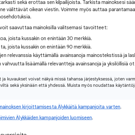
 tarkasti sekä erottaa sen kilpailijoista. Tarkista mainoksesi sää
 ne välittävät oikean viestin. Voimme myös auttaa parantamaa
inosehdotuksia.
voit saavuttaa mainoksilla valitsemasi tavoitteet:
koa, joista kussakin on enintään 30 merkkiä.
ta, joista kussakin on enintään 90 merkkiä.
en relevanssia käyttämällä avainsanoja mainostekstissä ja lask
ahvuutta lisäämällä relevantteja avainsanoja ja yksilöllisiä ot
t ja kuvaukset voivat näkyä missä tahansa järjestyksessä, joten varm
viltä sekä yksinään että yhdessä. Muista myös noudattaa käytäntöjä
ainoksen kirjoittamisesta Älykkäitä kampanjoita varten
.
toimivien Älykkäiden kampanjoiden luomiseen
.