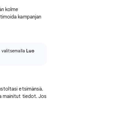
ään kolme
optimoida kampanjan
a valitsemalla
Luo
ustoltasi etsimänsä.
a mainitut tiedot. Jos