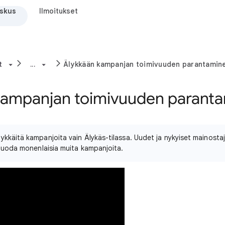
skus
Ilmoitukset
t
...
Älykkään kampanjan toimivuuden parantamin
kampanjan toimivuuden parant
ykkäitä kampanjoita vain Älykäs-tilassa. Uudet ja nykyiset mainostaj
t luoda monenlaisia muita kampanjoita.