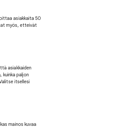
voittaa asiakkaita 50
stat myös, etteivät
yttä asiakkaiden
 kuinka paljon
alitse itsellesi
ehokas mainos kuvaa