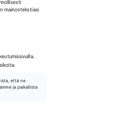
nnöllisesti
n mainostekstiäsi
eutumissivuilla.
sikoita.
ista, että ne
mme ja paikallista