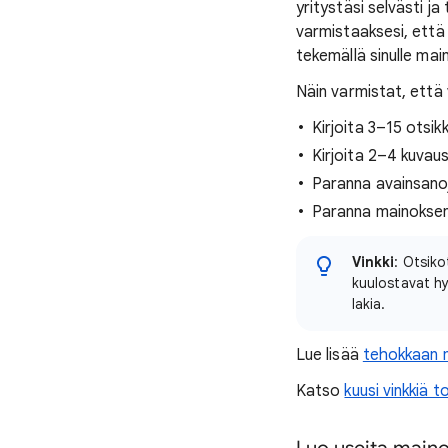
yritystäsi selvästi ja
varmistaaksesi, että
tekemällä sinulle ma
Näin varmistat, että 
Kirjoita 3–15 otsik
Kirjoita 2–4 kuvaus
Paranna avainsanoj
Paranna mainoksen v
Vinkki
: Otsiko
kuulostavat hy
lakia.
Lue lisää
tehokkaan m
Katso
kuusi vinkkiä 