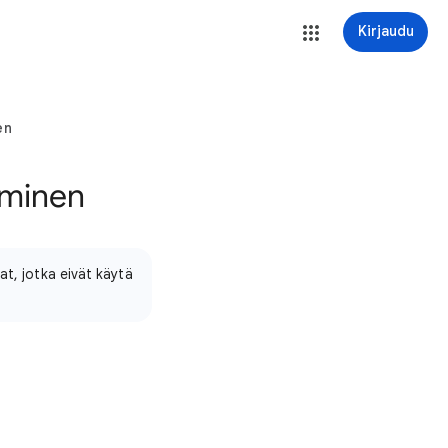
Kirjaudu
en
aminen
at, jotka eivät käytä