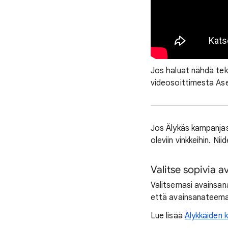
Jos haluat nähdä teks
videosoittimesta As
Jos Älykäs kampanjasi
oleviin vinkkeihin. Ni
Valitse sopivia 
Valitsemasi avainsan
että avainsanateemat
Lue lisää
Älykkäiden