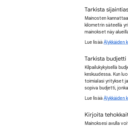
Tarkista sijainti
Mainosten kannattaa n
kilometrin säteellä y
mainokset näy alueilla,
Lue lisää
Älykkäiden 
Tarkista budjetti
Kilpailukykyisellä bu
keskuudessa. Kun luo
toimialasi yritykset j
sopiva budjetti, jonka
Lue lisää
Älykkäiden 
Kirjoita tehokka
Mainoksesi avulla voi