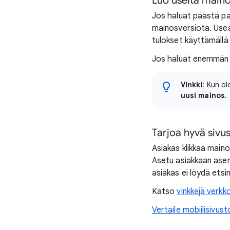
Luo useita maino
Jos haluat päästä pa
mainosversiota. Usea
tulokset käyttämällä
Jos haluat enemmän k
Vinkki
: Kun ol
uusi mainos
.
Tarjoa hyvä siv
Asiakas klikkaa maino
Asetu asiakkaan asema
asiakas ei löydä ets
Katso
vinkkejä verk
Vertaile mobiilisivus