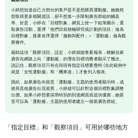
小婷想知道自己大部分的客戶是不是想購買運動服。她雖然
想取得更多相關資訊，卻不想進一步限制廣告群組的觸及
率。於是，小婷在「目標對象」網頁上按一下鉛筆圖示，選
取廣告活動，選擇「他們目前積極研究或計劃的項目」做為
目標對象，接著依序選擇「服飾與配件」>「運動服」做為觀
察條件
。
藉助這項「觀察項目」設定，小婷就能查看報表，瞭解自家
廣告在網路上向「運動服」的潛在目標消費者顯示了幾次。
請記住，觀察項目只有在與現有指定目標重疊時 (在此範例中
就是「女性運動服」和「機車迷」) 才會列入報表。
因此，如果廣告向留意「運動服」主題的使用者顯示時，成
效與其他廣告出現差異，小婷就可以針對這個目標對象調整
出價。如果小婷想要採用特別的到達網頁或提供優惠，她甚
至可以為「運動服」主題的使用者建立一個新廣告群組。
「指定目標」和「觀察項目」可用於哪些地方