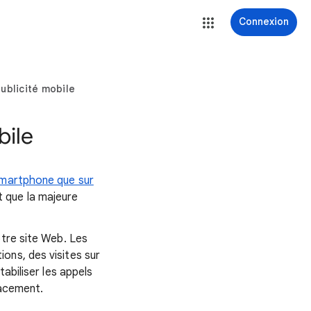
Connexion
ublicité mobile
bile
smartphone que sur
 que la majeure
otre site Web. Les
ons, des visites sur
abiliser les appels
lacement.