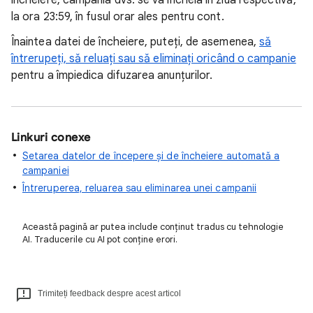
încheiere, campania dvs. se va încheia în ziua respectivă,
la ora 23:59, în fusul orar ales pentru cont.
Înaintea datei de încheiere, puteți, de asemenea,
să
întrerupeți, să reluați sau să eliminați oricând o campanie
pentru a împiedica difuzarea anunțurilor.
Linkuri conexe
Setarea datelor de începere și de încheiere automată a
campaniei
Întreruperea, reluarea sau eliminarea unei campanii
Această pagină ar putea include conținut tradus cu tehnologie
AI. Traducerile cu AI pot conține erori.
Trimiteți feedback despre acest articol