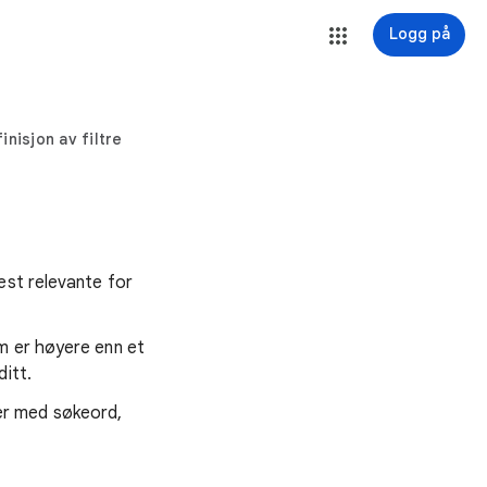
Logg på
inisjon av filtre
est relevante for
m er høyere enn et
itt.
ller med søkeord,