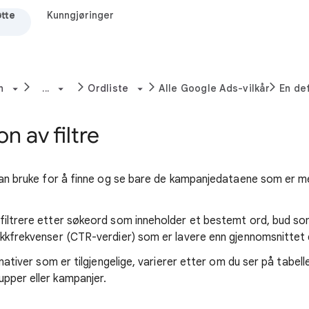
tte
Kunngjøringer
n
...
Ordliste
Alle Google Ads-vilkår
En def
on av filtre
 kan bruke for å finne og se bare de kampanjedataene som er m
filtrere etter søkeord som inneholder et bestemt ord, bud so
ikkfrekvenser (CTR-verdier) som er lavere enn gjennomsnittet d
ernativer som er tilgjengelige, varierer etter om du ser på tabe
pper eller kampanjer.