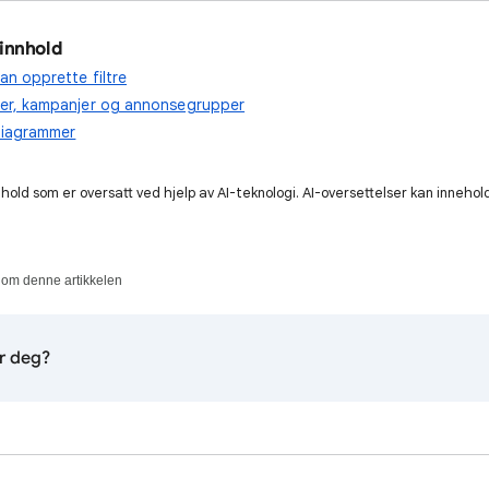
 innhold
an opprette filtre
oer, kampanjer og annonsegrupper
 diagrammer
old som er oversatt ved hjelp av AI-teknologi. AI-oversettelser kan innehold
 om denne artikkelen
or deg?