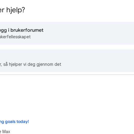
r hjelp?
egg i brukerforumet
ukerfellesskapet
r, så hjelper vi deg gjennom det
ng goals today!
e Max