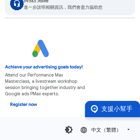
與我們聯絡
進一步說明相關資訊，我們會盡力協助您
Achieve your advertising goals today!
Attend our Performance Max
Masterclass, a livestream workshop
session bringing together industry and
Google ads PMax experts.
Register now
支援小幫手
中文（繁體）‎