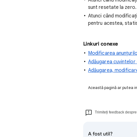
Atunci când modificați
sunt resetate la zero.
Atunci când modificați
pentru acestea, stati
Linkuri conexe
Modificarea anunțurilo
Adăugarea cuvintelor 
Adăugarea, modificarea
Această pagină ar putea inc
Trimiteți feedback despre 
A fost util?