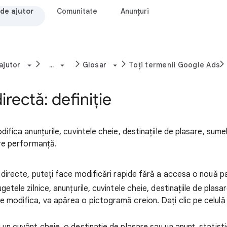
de ajutor
Comunitate
Anunțuri
ajutor
...
Glosar
Toți termenii Google Ads
irectă: definiție
fica anunțurile, cuvintele cheie, destinațiile de plasare, sumele
pre performanță.
i directe, puteți face modificări rapide fără a accesa o nouă p
getele zilnice, anunțurile, cuvintele cheie, destinațiile de plasar
 modifica, va apărea o pictogramă creion. Dați clic pe celulă