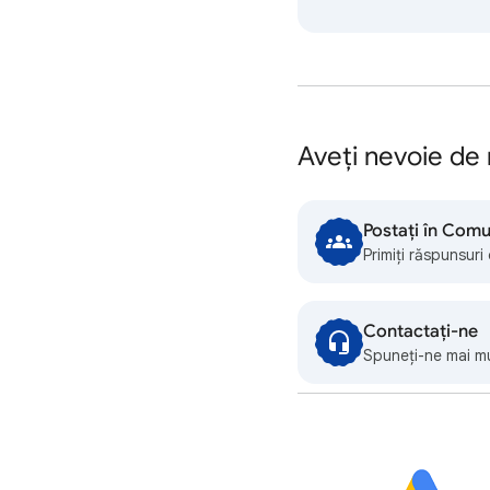
Aveți nevoie de 
Postați în Comu
Primiți răspunsuri
Contactați-ne
Spuneți-ne mai mu