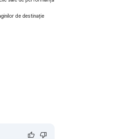
icile sale de performanță
ginilor de destinație