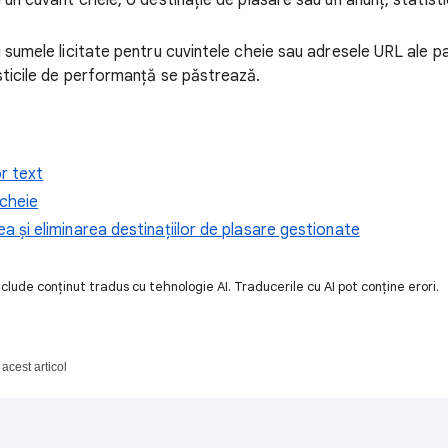
 un cuvânt cheie, o destinație de plasare sau un anunț, statist
 sumele licitate pentru cuvintele cheie sau adresele URL ale pa
sticile de performanță se păstrează.
r text
cheie
 și eliminarea destinațiilor de plasare gestionate
lude conținut tradus cu tehnologie AI. Traducerile cu AI pot conține erori.
acest articol