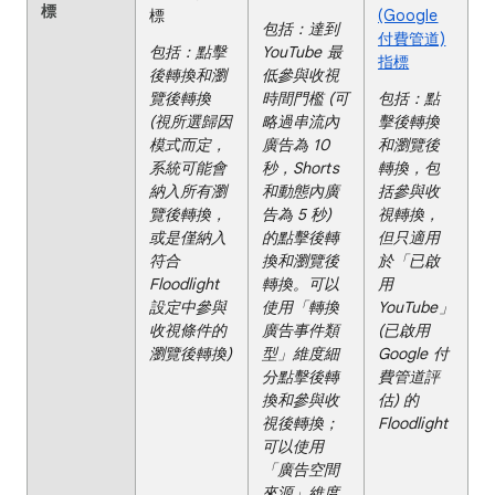
標
標
(Google
包括：達到
付費管道)
包括：點擊
YouTube 最
指標
後轉換和瀏
低參與收視
覽後轉換
時間門檻 (可
包括：點
(視所選歸因
略過串流內
擊後轉換
模式而定，
廣告為 10
和瀏覽後
系統可能會
秒，Shorts
轉換，包
納入所有瀏
和動態內廣
括參與收
覽後轉換，
告為 5 秒)
視轉換，
或是僅納入
的點擊後轉
但只適用
符合
換和瀏覽後
於「已啟
Floodlight
轉換。可以
用
設定中參與
使用「轉換
YouTube」
收視條件的
廣告事件類
(已啟用
瀏覽後轉換)
型」維度細
Google 付
分點擊後轉
費管道評
換和參與收
估) 的
視後轉換；
Floodlight
可以使用
「廣告空間
來源」維度