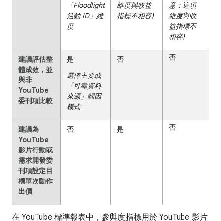
「Floodlight
維度與收益
意：這項
活動 ID」維
指標不相容)
維度與收
度
益指標不
相容)
否
建議評估整
是
否
體成效，並
選擇主要或
與非
「可靠資料
YouTube
來源」歸因
委刊項比較
模式
否
建議為
否
是
YouTube
影片行動或
需求開發委
刊項設定目
標單次動作
出價
在 YouTube 標準報表中，參與度指標用於 YouTube 影片