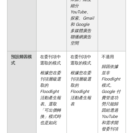
細分
YouTube、
探索、Gmail
和 Google
多媒體廣告
聯播網廣告
空間
預設歸因模
在委刊項中
在委刊項中
不適用
式
選取的模式
選取的模式
歸因依據
根據您在委
根據您在委
並非
刊項層級選
刊項層級選
Floodlight
取的
取的
模式。
Floodlight
Floodlight
Google 付
活動產生報
活動產生報
費管道功
表。選取
表
勞只能歸
「可出價轉
因給透過
換」模式時
YouTube
也是如此
和需求開
發委刊項