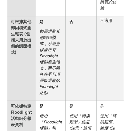
購買的媒
體
不適用
可根據其他
是
否
歸因模式產
如果選取其
生報表 (包
他歸因模
括未用於出
式，系統會
價的歸因模
根據所有
式)
Floodlight
活動產生報
表，而不限
於在委刊項
層級選取的
Floodlight
活動
可依據特定
是
是
是
Floodlight
使用
使用「轉換
使用「轉
活動細分報
「Floodlight
類型」維度
換類型」
表資料
活動」和
(注意：這項
維度 (注