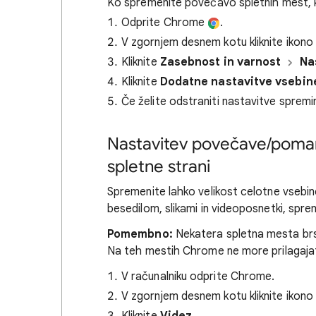
Ko spremenite povečavo spletnih mest, ki 
Odprite Chrome
.
V zgornjem desnem kotu kliknite ikon
Kliknite
Zasebnost in varnost
Na
Kliknite
Dodatne nastavitve vsebin
Če želite odstraniti nastavitve spremi
Nastavitev povečave/pomanjš
spletne strani
Spremenite lahko velikost celotne vsebine 
besedilom, slikami in videoposnetki, spre
Pomembno:
Nekatera spletna mesta brsk
Na teh mestih Chrome ne more prilagajati
V računalniku odprite Chrome.
V zgornjem desnem kotu kliknite ikon