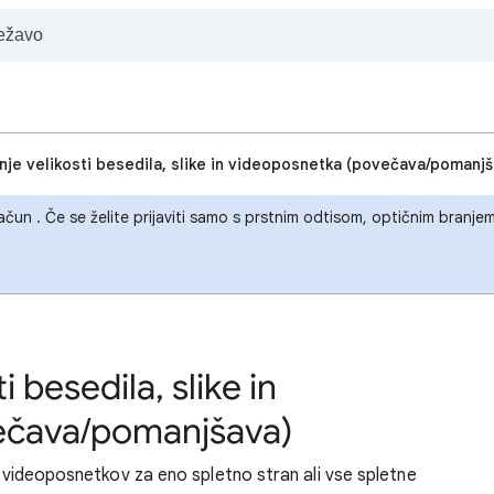
nje velikosti besedila, slike in videoposnetka (povečava/pomanj
 račun . Če se želite prijaviti samo s prstnim odtisom, optičnim branj
 besedila, slike in
ečava/pomanjšava)
in videoposnetkov za eno spletno stran ali vse spletne