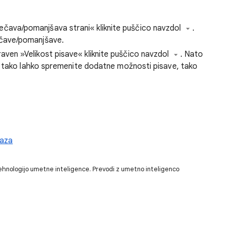
čava/pomanjšava strani« kliknite puščico navzdol
.
ečave/pomanjšave.
aven »Velikost pisave« kliknite puščico navzdol
. Nato
av tako lahko spremenite dodatne možnosti pisave, tako
kaza
ehnologijo umetne inteligence. Prevodi z umetno inteligenco