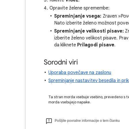
Kliknite
Videz
.
Opravite želene spremembe:
Spreminjanje vsega:
Zraven »Pove
Nato izberite želeno možnost pov
Spreminjanje velikosti pisave:
Zr
izberite želeno velikost pisave. Pr
da kliknete
Prilagodi pisave
.
Sorodni viri
Uporaba povečave na zaslonu
Spreminjanje nastavitev besedila in pri
Ta stran morda vsebuje vsebino, prevedeno s t
morda vsebujejo napake.
Pošljite povratne informacije o tem članku