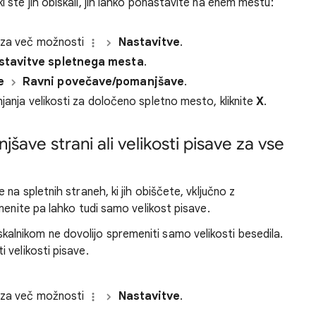
ste jih obiskali, jih lahko ponastavite na enem mestu:
o za več možnosti
Nastavitve
.
stavitve spletnega mesta
.
e
Ravni povečave/pomanjšave
.
njanja velikosti za določeno spletno mesto, kliknite
X
.
ave strani ali velikosti pisave za vse
na spletnih straneh, ki jih obiščete, vključno z
menite pa lahko tudi samo velikost pisave.
alnikom ne dovolijo spremeniti samo velikosti besedila.
 velikosti pisave.
o za več možnosti
Nastavitve
.