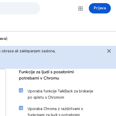
Prijava
šava)
em obraza ali zaklepanjem zaslona,
Funkcije za ljudi s posebnimi
potrebami v Chromu
Uporaba funkcije TalkBack za brskanje
po spletu s Chromom
Uporaba Chroma z razširitvami s
funkcijami za ljudi s potrebnimi