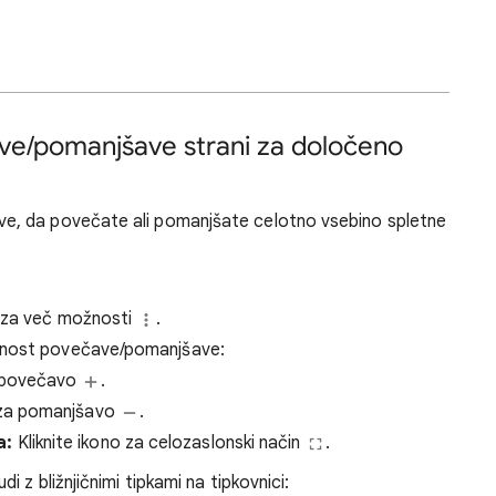
ve/pomanjšave strani za določeno
, da povečate ali pomanjšate celotno vsebino spletne
o za več možnosti
.
žnost povečave/pomanjšave:
a povečavo
.
o za pomanjšavo
.
a:
Kliknite ikono za celozaslonski način
.
 z bližnjičnimi tipkami na tipkovnici: