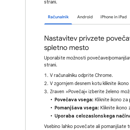
strani.
Računalnik
Android
iPhone in iPad
Nastavitev privzete poveča
spletno mesto
Uporabite možnosti povečave/pomanjšave
strani.
V računalniku odprite Chrome.
V zgornjem desnem kotu kliknite ikon
Zraven »Povečaj« izberite želeno mo
Povečava vsega:
Kliknite ikono z
Pomanjšava vsega:
Kliknite ikon
Uporaba celozaslonskega način
Vsebino lahko povečate ali pomanjšate tudi