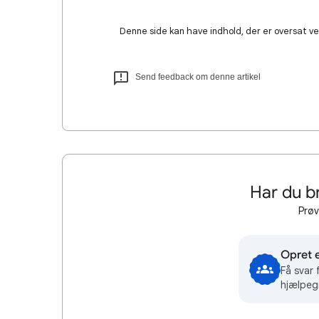
Denne side kan have indhold, der er oversat ved
Send feedback om denne artikel
Har du b
Prøv
Opret 
Få svar
hjælpeg