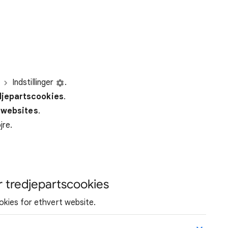
Indstillinger
.
djeparts
cookies
.
r websites
.
jre.
or tredjepartscookies
ookies for ethvert website.