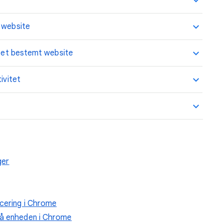
t website
or et bestemt website
ivitet
ger
ncering i Chrome
på enheden i Chrome